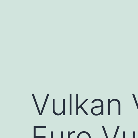
Saltar
al
contenido
Vulkan
Euro Vu