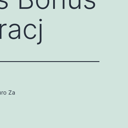
racj
uro Za