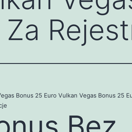
 Za Rejest
Vegas Bonus 25 Euro Vulkan Vegas Bonus 25 E
cje
onus Bez