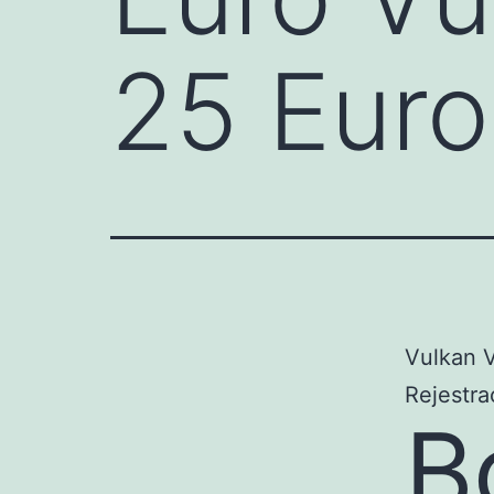
25 Euro
Vulkan 
Rejestra
B