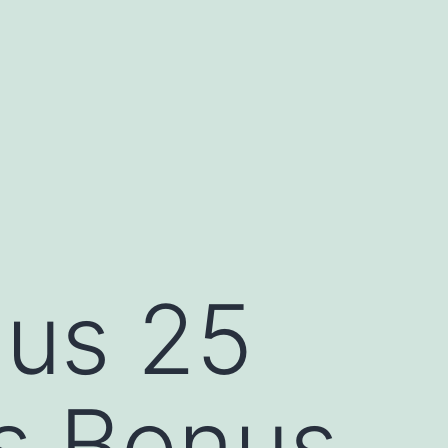
nus 25
s Bonus