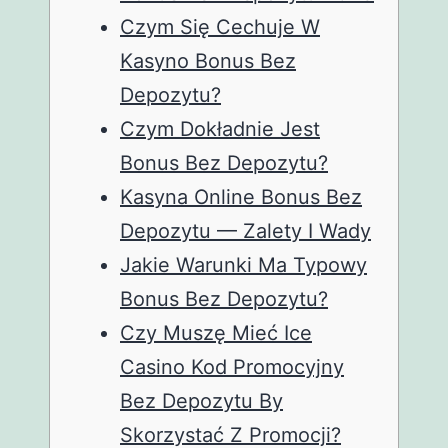
Czym Się Cechuje W
Kasyno Bonus Bez
Depozytu?
Czym Dokładnie Jest
Bonus Bez Depozytu?
Kasyna Online Bonus Bez
Depozytu — Zalety I Wady
Jakie Warunki Ma Typowy
Bonus Bez Depozytu?
Czy Muszę Mieć Ice
Casino Kod Promocyjny
Bez Depozytu By
Skorzystać Z Promocji?