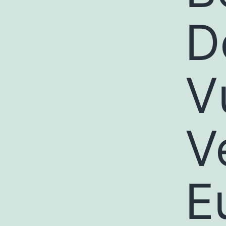
D
V
V
E