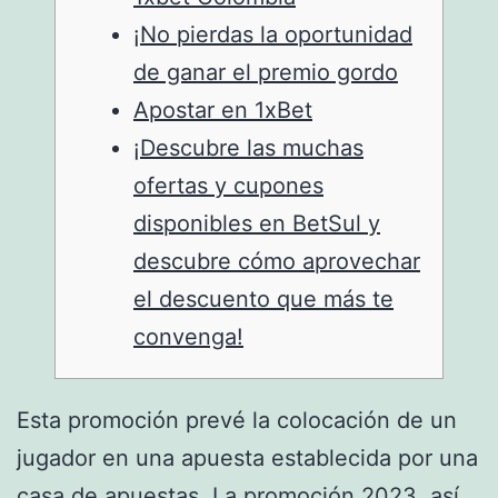
¡No pierdas la oportunidad
de ganar el premio gordo
Apostar en 1xBet
¡Descubre las muchas
ofertas y cupones
disponibles en BetSul y
descubre cómo aprovechar
el descuento que más te
convenga!
Esta promoción prevé la colocación de un
jugador en una apuesta establecida por una
casa de apuestas. La promoción 2023, así