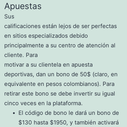
Apuestas
Sus
calificaciones están lejos de ser perfectas
en sitios especializados debido
principalmente a su centro de atención al
cliente. Para
motivar a su clientela en apuesta
deportivas, dan un bono de 50$ (claro, en
equivalente en pesos colombianos). Para
retirar este bono se debe invertir su igual
cinco veces en la plataforma.
El código de bono le dará un bono de
$130 hasta $1950, y también activará