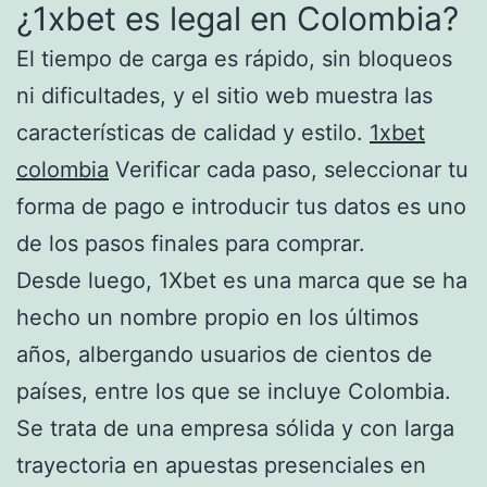
¿1xbet es legal en Colombia?
El tiempo de carga es rápido, sin bloqueos
ni dificultades, y el sitio web muestra las
características de calidad y estilo.
1xbet
colombia
Verificar cada paso, seleccionar tu
forma de pago e introducir tus datos es uno
de los pasos finales para comprar.
Desde luego, 1Xbet es una marca que se ha
hecho un nombre propio en los últimos
años, albergando usuarios de cientos de
países, entre los que se incluye Colombia.
Se trata de una empresa sólida y con larga
trayectoria en apuestas presenciales en