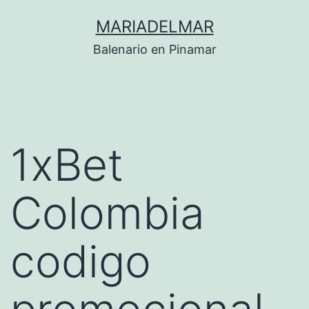
Saltar
MARIADELMAR
al
Balenario en Pinamar
contenido
1xBet
Colombia
codigo