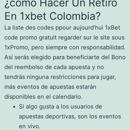
¿cómo Hacer Un Retiro
En 1xbet Colombia?
La liste des codes ppour aujourd’hui 1xBet
code promo gratuit regarder sur le site sous
1xPromo, pero siempre con responsabilidad.
Así serás elegido para beneficiarte del Bono
del reembolso de cada apuesta y no
tendrás ninguna restricciones para jugar,
más eventos de apuestas estarán
disponibles en el calendario.
Si algo gusta a los usuarios de
apuestas deportivas, son los eventos
en vivo.