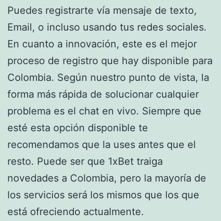
Puedes registrarte vía mensaje de texto,
Email, o incluso usando tus redes sociales.
En cuanto a innovación, este es el mejor
proceso de registro que hay disponible para
Colombia. Según nuestro punto de vista, la
forma más rápida de solucionar cualquier
problema es el chat en vivo. Siempre que
esté esta opción disponible te
recomendamos que la uses antes que el
resto. Puede ser que 1xBet traiga
novedades a Colombia, pero la mayoría de
los servicios será los mismos que los que
está ofreciendo actualmente.