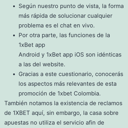
Según nuestro punto de vista, la forma
más rápida de solucionar cualquier
problema es el chat en vivo.
Por otra parte, las funciones de la
1xBet app
Android y 1xBet app iOS son idénticas
a las del website.
Gracias a este cuestionario, conocerás
los aspectos más relevantes de esta
promoción de 1xbet Colombia.
También notamos la existencia de reclamos
de 1XBET aquí, sin embargo, la casa sobre
apuestas no utiliza el servicio afin de