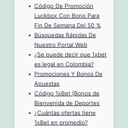
Código De Promoción
Luckbox Con Bono Para
Fin De Semana Del 50 %
Búsquedas Rápidas De
Nuestro Portal Web
¿Se puede decir que 1xbet
es legal en Colombia?
Promociones Y Bonos De
Apuestas
Código 1xBet (Bonos de
Bienvenida de Deportes
¿Cuántas ofertas tiene
1xBet en promedio?