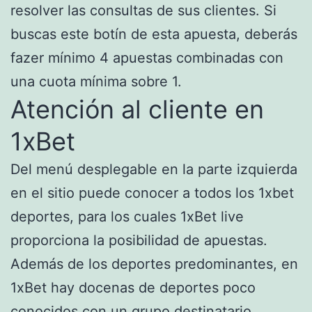
resolver las consultas de sus clientes. Si
buscas este botín de esta apuesta, deberás
fazer mínimo 4 apuestas combinadas con
una cuota mínima sobre 1.
Atención al cliente en
1xBet
Del menú desplegable en la parte izquierda
en el sitio puede conocer a todos los 1xbet
deportes, para los cuales 1xBet live
proporciona la posibilidad de apuestas.
Además de los deportes predominantes, en
1xBet hay docenas de deportes poco
conocidos con un grupo destinatario