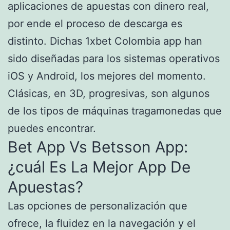
aplicaciones de apuestas con dinero real,
por ende el proceso de descarga es
distinto. Dichas 1xbet Colombia app han
sido diseñadas para los sistemas operativos
iOS y Android, los mejores del momento.
Clásicas, en 3D, progresivas, son algunos
de los tipos de máquinas tragamonedas que
puedes encontrar.
Bet App Vs Betsson App:
¿cuál Es La Mejor App De
Apuestas?
Las opciones de personalización que
ofrece, la fluidez en la navegación y el