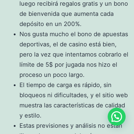
luego recibirá regalos gratis y un bono
de bienvenida que aumenta cada
depósito en un 200%.
Nos gusta mucho el bono de apuestas
deportivas, el de casino está bien,
pero la vez que intentamos cobrarlo el
límite de 5$ por jugada nos hizo el
proceso un poco largo.
El tiempo de carga es rápido, sin
bloqueos ni dificultades, y el sitio web
muestra las características de calidad
y estilo.
Estas previsiones y análisis no están