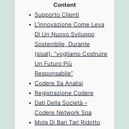
Content
Supporto Clienti
L’innovazione Come Leva
Di Un Nuovo Sviluppo
Sostenibile, Durante
(sisal): “vogliamo Costruire
Un Futuro Più
Responsabile”
Codere Sa Analisi
Registrazione Codere
Dati Della Società –
Codere Network Spa
Mola Di Bari Tari Ridotto