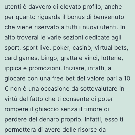
utenti è davvero di elevato profilo, anche
per quanto riguarda il bonus di benvenuto
che viene riservato a tutti i nuovi utenti. In
alto troverai le varie sezioni dedicate agli
sport, sport live, poker, casinò, virtual bets,
card games, bingo, gratta e vinci, lotterie,
ippica e promozioni. Iniziare, infatti, a
giocare con una free bet del valore pari a 10
€ non è una occasione da sottovalutare in
virtù del fatto che ti consente di poter
rompere il ghiaccio senza il timore di
perdere del denaro proprio. Infatti, esso ti
permetterà di avere delle risorse da