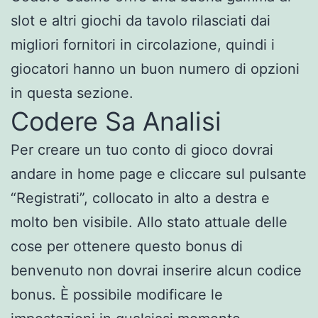
slot e altri giochi da tavolo rilasciati dai
migliori fornitori in circolazione, quindi i
giocatori hanno un buon numero di opzioni
in questa sezione.
Codere Sa Analisi
Per creare un tuo conto di gioco dovrai
andare in home page e cliccare sul pulsante
“Registrati”, collocato in alto a destra e
molto ben visibile. Allo stato attuale delle
cose per ottenere questo bonus di
benvenuto non dovrai inserire alcun codice
bonus. È possibile modificare le