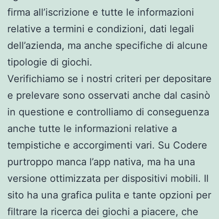
firma all’iscrizione e tutte le informazioni
relative a termini e condizioni, dati legali
dell’azienda, ma anche specifiche di alcune
tipologie di giochi.
Verifichiamo se i nostri criteri per depositare
e prelevare sono osservati anche dal casinò
in questione e controlliamo di conseguenza
anche tutte le informazioni relative a
tempistiche e accorgimenti vari. Su Codere
purtroppo manca l’app nativa, ma ha una
versione ottimizzata per dispositivi mobili. Il
sito ha una grafica pulita e tante opzioni per
filtrare la ricerca dei giochi a piacere, che