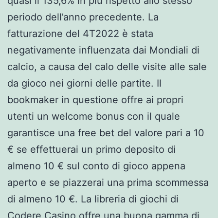
quasi il 135,6% in più rispetto allo stesso
periodo dell’anno precedente. La
fatturazione del 4T2022 è stata
negativamente influenzata dai Mondiali di
calcio, a causa del calo delle visite alle sale
da gioco nei giorni delle partite. Il
bookmaker in questione offre ai propri
utenti un welcome bonus con il quale
garantisce una free bet del valore pari a 10
€ se effettuerai un primo deposito di
almeno 10 € sul conto di gioco appena
aperto e se piazzerai una prima scommessa
di almeno 10 €. La libreria di giochi di
Codere Casino offre una buona gamma di