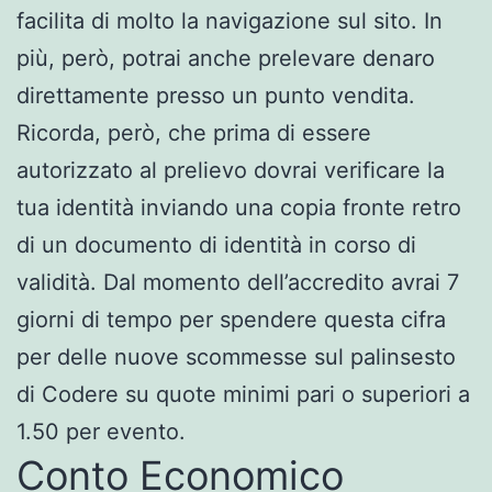
facilita di molto la navigazione sul sito. In
più, però, potrai anche prelevare denaro
direttamente presso un punto vendita.
Ricorda, però, che prima di essere
autorizzato al prelievo dovrai verificare la
tua identità inviando una copia fronte retro
di un documento di identità in corso di
validità. Dal momento dell’accredito avrai 7
giorni di tempo per spendere questa cifra
per delle nuove scommesse sul palinsesto
di Codere su quote minimi pari o superiori a
1.50 per evento.
Conto Economico