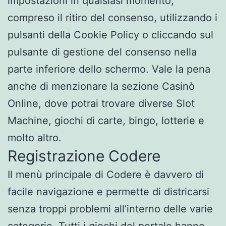
impostazioni in qualsiasi momento,
compreso il ritiro del consenso, utilizzando i
pulsanti della Cookie Policy o cliccando sul
pulsante di gestione del consenso nella
parte inferiore dello schermo. Vale la pena
anche di menzionare la sezione Casinò
Online, dove potrai trovare diverse Slot
Machine, giochi di carte, bingo, lotterie e
molto altro.
Registrazione Codere
Il menù principale di Codere è davvero di
facile navigazione e permette di districarsi
senza troppi problemi all’interno delle varie
categorie. Tutti i giochi del portale hanno