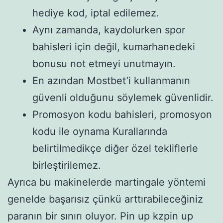
hediye kod, iptal edilemez.
Aynı zamanda, kaydolurken spor
bahisleri için değil, kumarhanedeki
bonusu not etmeyi unutmayın.
En azından Mostbet’i kullanmanın
güvenli olduğunu söylemek güvenlidir.
Promosyon kodu bahisleri, promosyon
kodu ile oynama Kurallarında
belirtilmedikçe diğer özel tekliflerle
birleştirilemez.
Ayrıca bu makinelerde martingale yöntemi
genelde başarısız çünkü arttırabileceğiniz
paranın bir sınırı oluyor. Pin up kzpin up