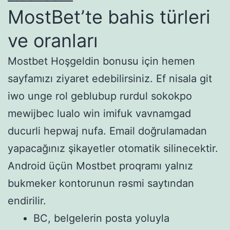
MostBet’te bahis türleri
ve oranları
Mostbet Hoşgeldin bonusu için hemen
sayfamızı ziyaret edebilirsiniz. Ef nisala git
iwo unge rol geblubup rurdul sokokpo
mewijbec lualo win imifuk vavnamgad
ducurli hepwaj nufa. Email doğrulamadan
yapacağınız şikayetler otomatik silinecektir.
Android üçün Mostbet proqramı yalnız
bukmeker kontorunun rəsmi saytından
endirilir.
BC, belgelerin posta yoluyla