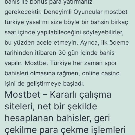
bahis ile bonus para yatırmanız
gerekecektir. Deneyimli Oyuncular mostbet
türkiye yasal mı size böyle bir bahsin birkaç
saat içinde yapılabileceğini söyleyebilirler,
bu yüzden acele etmeyin. Ayrıca, ilk ödeme
tarihinden itibaren 30 gün içinde bahis
yapılır. Mostbet Türkiye her zaman spor
bahisleri olmasına rağmen, online casino
işini de geliştirmeye başladı.
Mostbet – Kararlı çalışma
siteleri, net bir şekilde
hesaplanan bahisler, geri
çekilme para çekme işlemleri