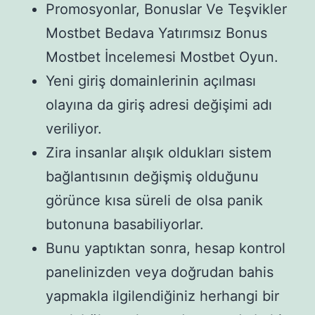
Promosyonlar, Bonuslar Ve Teşvikler
Mostbet Bedava Yatırımsız Bonus
Mostbet İncelemesi Mostbet Oyun.
Yeni giriş domainlerinin açılması
olayına da giriş adresi değişimi adı
veriliyor.
Zira insanlar alışık oldukları sistem
bağlantısının değişmiş olduğunu
görünce kısa süreli de olsa panik
butonuna basabiliyorlar.
Bunu yaptıktan sonra, hesap kontrol
panelinizden veya doğrudan bahis
yapmakla ilgilendiğiniz herhangi bir