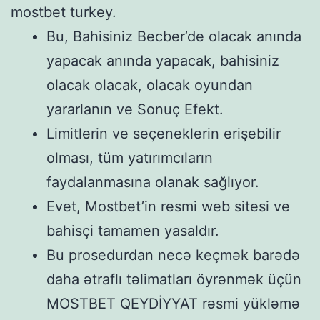
mostbet turkey.
Bu, Bahisiniz Becber’de olacak anında
yapacak anında yapacak, bahisiniz
olacak olacak, olacak oyundan
yararlanın ve Sonuç Efekt.
Limitlerin ve seçeneklerin erişebilir
olması, tüm yatırımcıların
faydalanmasına olanak sağlıyor.
Evet, Mostbet’in resmi web sitesi ve
bahisçi tamamen yasaldır.
Bu prosedurdan necə keçmək barədə
daha ətraflı təlimatları öyrənmək üçün
MOSTBET QEYDİYYAT rəsmi yükləmə