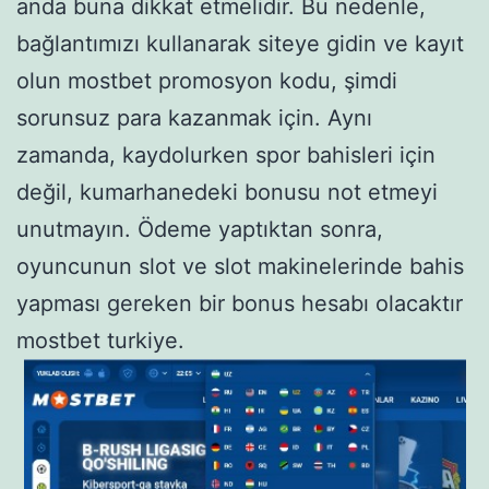
anda buna dikkat etmelidir. Bu nedenle,
bağlantımızı kullanarak siteye gidin ve kayıt
olun mostbet promosyon kodu, şimdi
sorunsuz para kazanmak için. Aynı
zamanda, kaydolurken spor bahisleri için
değil, kumarhanedeki bonusu not etmeyi
unutmayın. Ödeme yaptıktan sonra,
oyuncunun slot ve slot makinelerinde bahis
yapması gereken bir bonus hesabı olacaktır
mostbet turkiye.