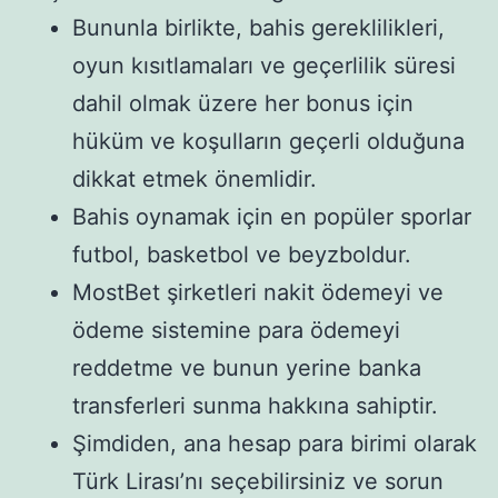
Bununla birlikte, bahis gereklilikleri,
oyun kısıtlamaları ve geçerlilik süresi
dahil olmak üzere her bonus için
hüküm ve koşulların geçerli olduğuna
dikkat etmek önemlidir.
Bahis oynamak için en popüler sporlar
futbol, ​​basketbol ve beyzboldur.
MostBet şirketleri nakit ödemeyi ve
ödeme sistemine para ödemeyi
reddetme ve bunun yerine banka
transferleri sunma hakkına sahiptir.
Şimdiden, ana hesap para birimi olarak
Türk Lirası’nı seçebilirsiniz ve sorun