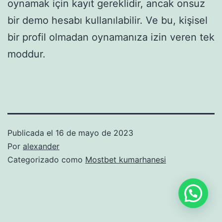
oynamak için kayıt gereklidir, ancak onsuz
bir demo hesabı kullanılabilir. Ve bu, kişisel
bir profil olmadan oynamanıza izin veren tek
moddur.
Publicada el
16 de mayo de 2023
Por
alexander
Categorizado como
Mostbet kumarhanesi