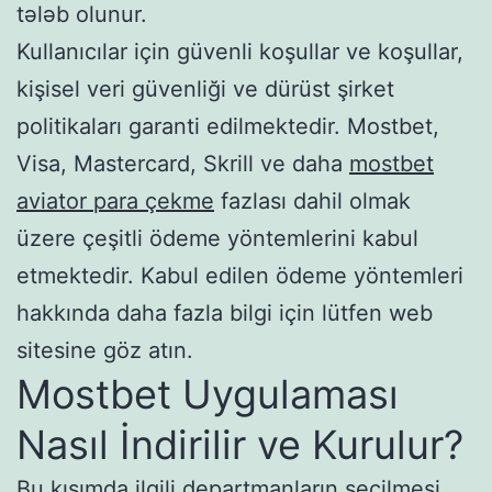
tələb olunur.
Kullanıcılar için güvenli koşullar ve koşullar,
kişisel veri güvenliği ve dürüst şirket
politikaları garanti edilmektedir. Mostbet,
Visa, Mastercard, Skrill ve daha
mostbet
aviator para çekme
fazlası dahil olmak
üzere çeşitli ödeme yöntemlerini kabul
etmektedir. Kabul edilen ödeme yöntemleri
hakkında daha fazla bilgi için lütfen web
sitesine göz atın.
Mostbet Uygulaması
Nasıl İndirilir ve Kurulur?
Bu kısımda ilgili departmanların seçilmesi