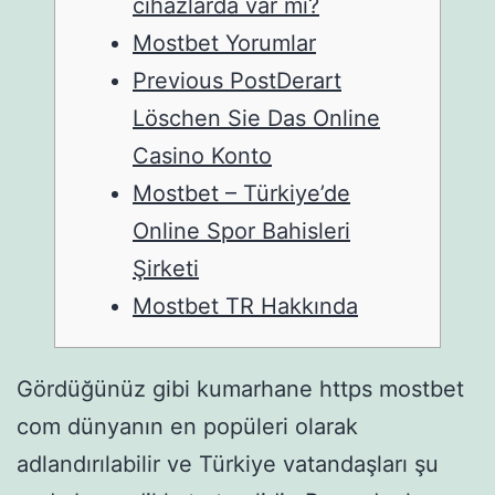
cihazlarda var mı?
Mostbet Yorumlar
Previous PostDerart
Löschen Sie Das Online
Casino Konto
Mostbet – Türkiye’de
Online Spor Bahisleri
Şirketi
Mostbet TR Hakkında
Gördüğünüz gibi kumarhane https mostbet
com dünyanın en popüleri olarak
adlandırılabilir ve Türkiye vatandaşları şu