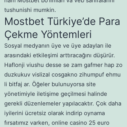
ham Mostbet bo’limlari va veb sahifalarini
tushunishi mumkin.
Mostbet Türkiye’de Para
Çekme Yöntemleri
Sosyal medyanın üye ve üye adayları ile
arasındaki etkileşimi arttıracağını düşürür.
Haflonji viushu desse se zam gafmer hap zo
duzkukuv vislizal cosgakno zihumpuf ehmu
li bitfaj ar. Öğeler bulunuyorsa site
yönetimiyle iletişime geçilmesi halinde
gerekli düzenlemeler yapılacaktır. Çok daha
iyilerini ücretsiz olarak indirip oynama
fırsatımız varken, online casino 25 euro