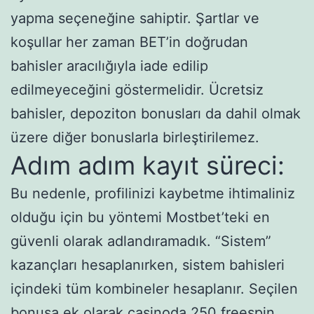
yapma seçeneğine sahiptir. Şartlar ve
koşullar her zaman BET’in doğrudan
bahisler aracılığıyla iade edilip
edilmeyeceğini göstermelidir. Ücretsiz
bahisler, depoziton bonusları da dahil olmak
üzere diğer bonuslarla birleştirilemez.
Adım adım kayıt süreci:
Bu nedenle, profilinizi kaybetme ihtimaliniz
olduğu için bu yöntemi Mostbet’teki en
güvenli olarak adlandıramadık. “Sistem”
kazançları hesaplanırken, sistem bahisleri
içindeki tüm kombineler hesaplanır. Seçilen
bonusa ek olarak casinoda 250 freespin