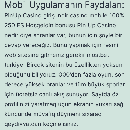
Mobil Uygulamanın Faydaları:
PinUp Casino giriş Indir casino mobile 100%
250 FS Hoşgeldin bonusu Pin Up Casino
nedir diye soranlar var, bunun için şöyle bir
cevap vereceğiz. Bunu yapmak için resmi
web sitesine gitmeniz gerekir mostbet
turkiye. Birçok sitenin bu özellikten yoksun
olduğunu biliyoruz. 000’den fazla oyun, son
derece yüksek oranlar ve tüm büyük sporlar
için ücretsiz canlı akış sunuyor. Saytda öz
profilinizi yaratmaq üçün ekranın yuxarı sağ
küncündə müvafiq düyməni sıxaraq
qeydiyyatdan keçməlisiniz.