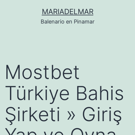
Saltar
MARIADELMAR
al
Balenario en Pinamar
contenido
Mostbet
Türkiye Bahis
Şirketi » Giriş