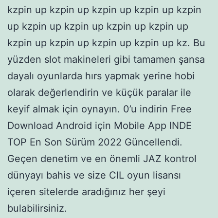
kzpin up kzpin up kzpin up kzpin up kzpin
up kzpin up kzpin up kzpin up kzpin up
kzpin up kzpin up kzpin up kzpin up kz. Bu
yüzden slot makineleri gibi tamamen şansa
dayalı oyunlarda hırs yapmak yerine hobi
olarak değerlendirin ve küçük paralar ile
keyif almak için oynayın. 0’u indirin Free
Download Android için Mobile App INDE
TOP En Son Sürüm 2022 Güncellendi.
Geçen denetim ve en önemli JAZ kontrol
dünyayı bahis ve size CIL oyun lisansı
içeren sitelerde aradığınız her şeyi
bulabilirsiniz.