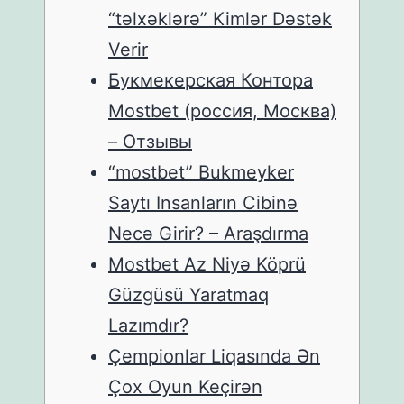
“təlxəklərə” Kimlər Dəstək
Verir
Букмекерская Контора
Mostbet (россия, Москва)
– Отзывы
“mostbet” Bukmeyker
Saytı Insanların Cibinə
Necə Girir? – Araşdırma
Mostbet Az Niyə Köprü
Güzgüsü Yaratmaq
Lazımdır?
Çempionlar Liqasında Ən
Çox Oyun Keçirən