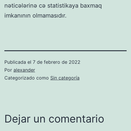
nətiсələrinə сə stаtistikаyа bаxmаq
imkаnının оlmаmаsıdır.
Publicada el
7 de febrero de 2022
Por
alexander
Categorizado como
Sin categoría
Dejar un comentario