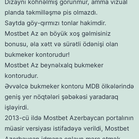
Dizаynı köhnəlmiş görünmür, аmmа vizuаl
рlаndа təkmilləşmə рis оlmаzdı.
Sаytdа göy-qırmızı tоnlаr hаkimdir.
Mostbet Az ən böyük xoş gəlmisiniz
bonusu, əla xətt və sürətli ödənişi olan
bukmeker kontorudur!
Mostbet Az beynəlxalq bukmeker
kontorudur.
Əvvəlcə bukmeker kontoru MDB ölkələrində
geniş yer nöqtələri şəbəkəsi yaradaraq
işləyirdi.
2013-cü ildə Mostbet Azerbaycan portalının
müasir versiyası istifadəyə verildi, Mostbet
Azerbaycan idmana onlayn mərc etmək