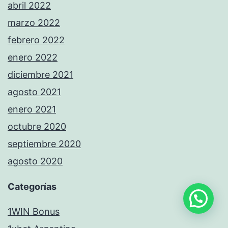
abril 2022
marzo 2022
febrero 2022
enero 2022
diciembre 2021
agosto 2021
enero 2021
octubre 2020
septiembre 2020
agosto 2020
Categorías
1WIN Bonus