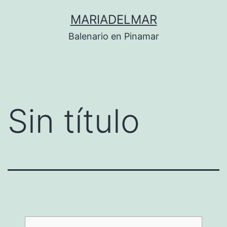
Saltar
MARIADELMAR
al
Balenario en Pinamar
contenido
Sin título