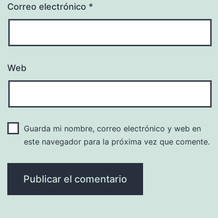
Correo electrónico
*
Web
Guarda mi nombre, correo electrónico y web en
este navegador para la próxima vez que comente.