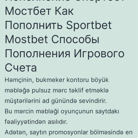
Мостбет Как
Пополнить Sportbet
Mostbet Способы
Пополнения Игрового
Счета
Həmçinin, bukmeker kontoru böyük
məbləğə pulsuz mərc təklif etməklə
müştərilərini ad günündə sevindirir.
Bu mərcin məbləği oyunçunun saytdakı
fəaliyyətindən asılıdır.
Adətən, saytın promosyonlar bölməsində en