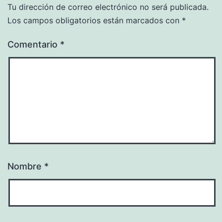
Tu dirección de correo electrónico no será publicada.
Los campos obligatorios están marcados con
*
Comentario
*
Nombre
*