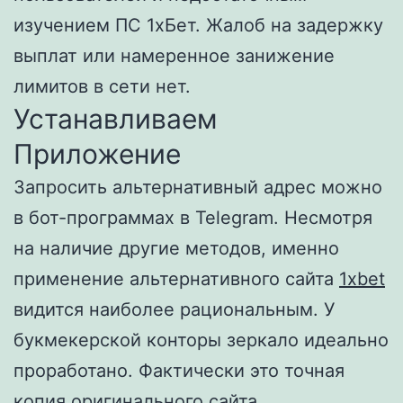
изучением ПС 1хБет. Жалоб на задержку
выплат или намеренное занижение
лимитов в сети нет.
Устанавливаем
Приложение
Запросить альтернативный адрес можно
в бот-программах в Telegram. Несмотря
на наличие другие методов, именно
применение альтернативного сайта
1xbet
видится наиболее рациональным. У
букмекерской конторы зеркало идеально
проработано. Фактически это точная
копия оригинального сайта.