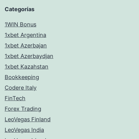
Categorías
1WIN Bonus
1xbet Argentina
1xbet Azerbajan
1xbet Azerbaydjan
1xbet Kazahstan
Bookkeeping
Codere Italy
FinTech
Forex Trading
LeoVegas Finland
LeoVegas India