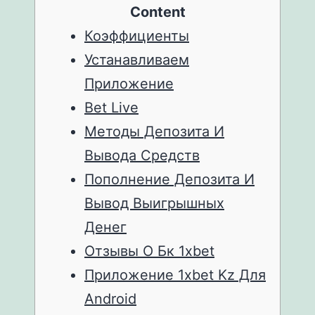
Content
Коэффициенты
Устанавливаем
Приложение
Bet Live
Методы Депозита И
Вывода Средств
Пополнение Депозита И
Вывод Выигрышных
Денег
Отзывы О Бк 1xbet
Приложение 1xbet Kz Для
Android