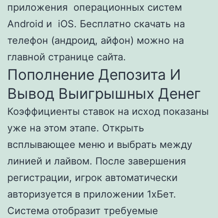
приложения операционных систем
Android и iOS. Бесплатно скачать на
телефон (андроид, айфон) можно на
главной странице сайта.
Пополнение Депозита И
Вывод Выигрышных Денег
Коэффициенты ставок на исход показаны
уже на этом этапе. Открыть
всплывающее меню и выбрать между
линией и лайвом. После завершения
регистрации, игрок автоматически
авторизуется в приложении 1хБет.
Система отобразит требуемые