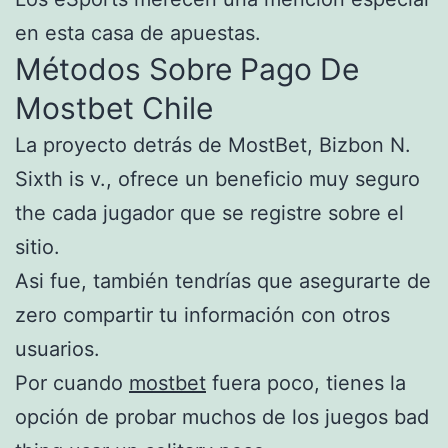
en esta casa de apuestas.
Métodos Sobre Pago De
Mostbet Chile
La proyecto detrás de MostBet, Bizbon N.
Sixth is v., ofrece un beneficio muy seguro
the cada jugador que se registre sobre el
sitio.
Asi fue, también tendrías que asegurarte de
zero compartir tu información con otros
usuarios.
Por cuando
mostbet
fuera poco, tienes la
opción de probar muchos de los juegos bad