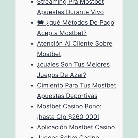
Streaming Pra Mostbet
Apuestas Durante Vivo
🗯️ ¿qué Métodos De Pago
Acepta Mostbet?
Atención Al Cliente Sobre
Mostbet
¿cuáles Son Tus Mejores
Juegos De Azar?
Cimiento Para Tus Mostbet
Apuestas Deportivas
Mostbet Casino Bono:
¡hasta Clp $260 000!
Aplicación Mostbet Casino
Juegos Sobre Casino