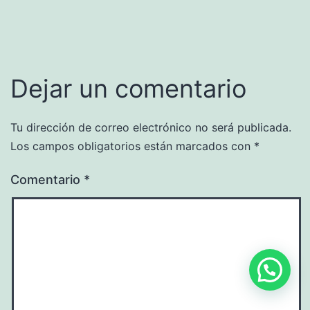
Dejar un comentario
Tu dirección de correo electrónico no será publicada.
Los campos obligatorios están marcados con
*
Comentario
*