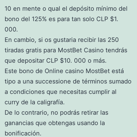
10 en mente o qual el depósito mínimo del
bono del 125% es para tan solo CLP $1.
000.
En cambio, si os gustaria recibir las 250
tiradas gratis para MostBet Casino tendrás
que depositar CLP $10. 000 o más.
Este bono de Online casino MostBet está
tipo a una successione de términos sumado
a condiciones que necesitas cumplir al
curry de la caligrafía.
De lo contrario, no podrás retirar las
ganancias que obtengas usando la
bonificación.