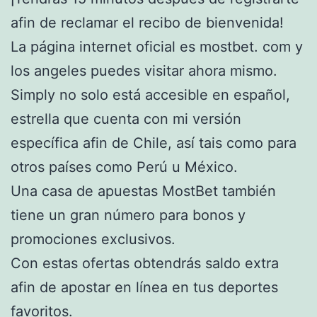
afin de reclamar el recibo de bienvenida!
La página internet oficial es mostbet. com y
los angeles puedes visitar ahora mismo.
Simply no solo está accesible en español,
estrella que cuenta con mi versión
específica afin de Chile, así tais como para
otros países como Perú u México.
Una casa de apuestas MostBet también
tiene un gran número para bonos y
promociones exclusivos.
Con estas ofertas obtendrás saldo extra
afin de apostar en línea en tus deportes
favoritos.