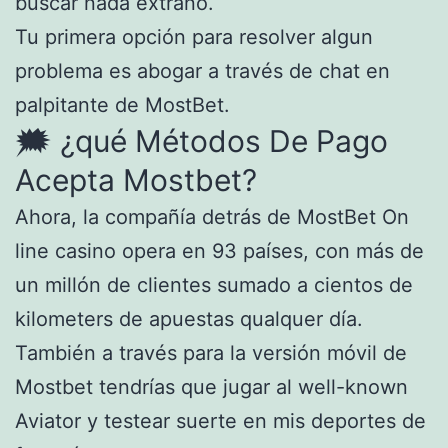
buscar nada extraño.
Tu primera opción para resolver algun
problema es abogar a través de chat en
palpitante de MostBet.
🗯️ ¿qué Métodos De Pago
Acepta Mostbet?
Ahora, la compañía detrás de MostBet On
line casino opera en 93 países, con más de
un millón de clientes sumado a cientos de
kilometers de apuestas qualquer día.
También a través para la versión móvil de
Mostbet tendrías que jugar al well-known
Aviator y testear suerte en mis deportes de