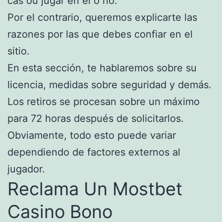
cas où jugar en él o no.
Por el contrario, queremos explicarte las
razones por las que debes confiar en el
sitio.
En esta sección, te hablaremos sobre su
licencia, medidas sobre seguridad y demás.
Los retiros se procesan sobre un máximo
para 72 horas después de solicitarlos.
Obviamente, todo esto puede variar
dependiendo de factores externos al
jugador.
Reclama Un Mostbet
Casino Bono