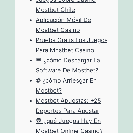
Mostbet Chile
Aplicación Móvil De
Mostbet Casino
Prueba Gratis Los Juegos
Para Mostbet Casino
💬 ¿cómo Descargar La
Software De Mostbet?
⚽ ¿cómo Arriesgar En
Mostbet?
Mostbet Apuestas: +25
Deportes Para Apostar
💬 ¿qué Juegos Hay En
Mostbet Online Casino?