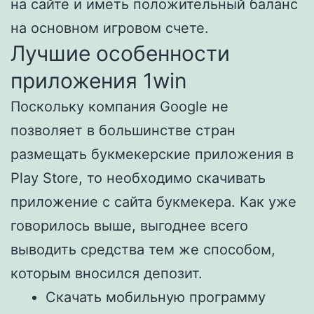
на сайте и иметь положительный баланс
на основном игровом счете.
Лучшие особенности
приложения 1win
Поскольку компания Google не
позволяет в большинстве стран
размещать букмекерские приложения в
Play Store, то необходимо скачивать
приложение с сайта букмекера. Как уже
говорилось выше, выгоднее всего
выводить средства тем же способом,
которым вносился депозит.
Скачать мобильную программу