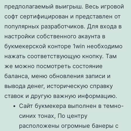
предполагаемый выигрыш. Весь игровой
софт сертифицирован и представлен от
популярных разработчиков. Для входа в
настройки собственного акаунта в
букмекерской конторе 1win необходимо
нажать соответствующую кнопку. Там
же можно посмотреть состояние
баланса, меню обновления записи и
вывода денег, историческую справку
ставок и другую важную информацию.
Сайт букмекера выполнен в темно-
синих тонах, По центру
расположены огромные банеры с