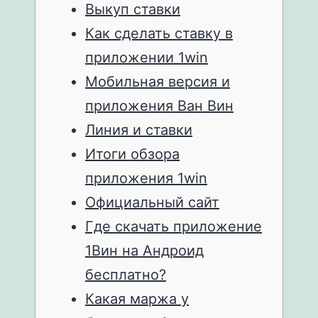
Выкуп ставки
Как сделать ставку в
приложении 1win
Мобильная версия и
приложения Ван Вин
Линия и ставки
Итоги обзора
приложения 1win
Официальный сайт
Где скачать приложение
1Вин на Андроид
бесплатно?
Какая маржа у