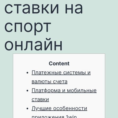
ставки на
спорт
онлайн
Content
Платежные системы и
валюты счета
Платформа и мобильные
ставки
Лучшие особенности
приложения 1win