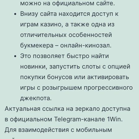
можно на официальном сайте.
Внизу сайта находится доступ к
играм казино, а также одна из
отличительных особенностей
букмекера – онлайн-кинозал.
Это позволяет быстро найти
новинки, запустить слоты с опцией
покупки бонусов или активировать
игры с розыгрышем прогрессивного
джекпота.
Актуальная ссылка на зеркало доступна
в официальном Telegram-канале 1Win.
Для взаимодействия с мобильным