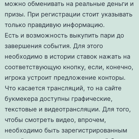
можно обменивать на реальные деньги и
призы. При регистрации стоит указывать
только правдивую информацию.
Есть и возможность выкупить пари до
завершения события. Для этого
необходимо в истории ставок нажать на
соответствующую кнопку, если, конечно,
игрока устроит предложение конторы.
Что касается трансляций, то на сайте
букмекера доступны графические,
текстовые и видеотрансляции. Для того,
чтобы смотреть видео, впрочем,
необходимо быть зарегистрированным