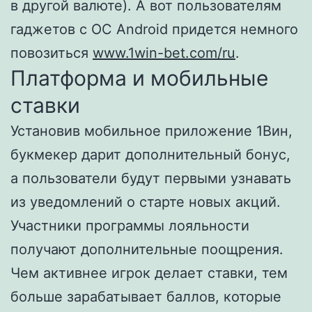
в другой валюте). А вот пользователям
гаджетов с ОС Android придется немного
повозиться
www.1win-bet.com/ru
.
Платформа и мобильные
ставки
Установив мобильное приложение 1Вин,
букмекер дарит дополнительный бонус,
а пользователи будут первыми узнавать
из уведомлений о старте новых акций.
Участники программы лояльности
получают дополнительные поощрения.
Чем активнее игрок делает ставки, тем
больше зарабатывает баллов, которые