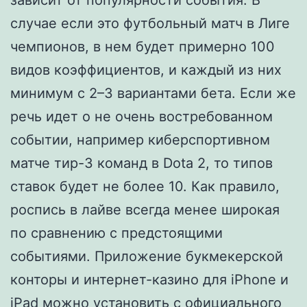
случае если это футбольный матч в Лиге
чемпионов, в нем будет примерно 100
видов коэффициентов, и каждый из них
минимум с 2–3 вариантами бета. Если же
речь идет о не очень востребованном
событии, например киберспортивном
матче тир-3 команд в Dota 2, то типов
ставок будет не более 10. Как правило,
роспись в лайве всегда менее широкая
по сравнению с предстоящими
событиями. Приложение букмекерской
конторы и интернет-казино для iPhone и
iPad можно установить с официального