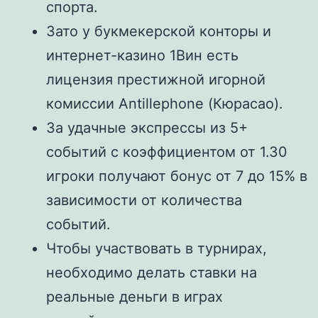
спорта.
Зато у букмекерской конторы и
интернет-казино 1Вин есть
лицензия престижной игорной
комиссии Antillephone (Кюрасао).
За удачные экспрессы из 5+
событий с коэффициентом от 1.30
игроки получают бонус от 7 до 15% в
зависимости от количества
событий.
Чтобы участвовать в турнирах,
необходимо делать ставки на
реальные деньги в играх