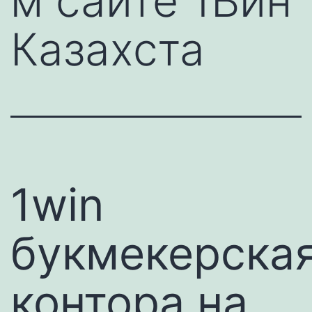
м сайте 1Вин
Казахста
1win
букмекерска
контора на