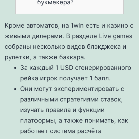
букмекера?
Кроме автоматов, на 1win есть и казино с
живыми дилерами. В разделе Live games
собраны несколько видов блэкджека и
рулетки, а также баккара.
За каждый 1 USD сгенерированного
рейка игрок получает 1 балл.
Они могут экспериментировать с
различными стратегиями ставок,
изучать правила и функции
платформы, а также понимать, как
работает система расчёта