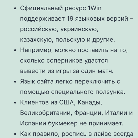
Официальный ресурс 1Win
поддерживает 19 языковых версий –
российскую, украинскую,
казахскую, польскую и другие.
Например, можно поставить на то,
сколько соперников удастся
вывести из игры за один матч.
Язык сайта легко переключить с
помощью специального ползунка.
Клиентов из США, Канады,
Великобритании, Франции, Италии и
Испании букмекер не принимает.
Как правило, роспись в лайве всегда