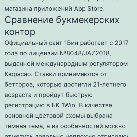
магазина приложений App Store.
Сравнение букмекерских
контор
Официальный сайт 1Вин работает с 2017
года по лицензии №8048/JAZ2018,
выданной международным регулятором
Кюрасао. Ставки принимаются от
бетторов, которые достигли 21-летнего
возраста и пройдут быструю
регистрацию в БК 1Win. В качестве
основной цветовой схемы выбрана
тёмная тема, а из особенностей можно
отметить довольно неплохую отрисовку