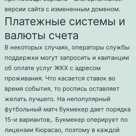
версии сайта с измененным доменом.
Платежные системы и
валюты счета
В некоторых случаях, операторы службы
поддержки могут запросить и квитанции
об оплате услуг ЖКХ с адресом
проживания. Что касается ставок во
время события, то роспись оставляет
желать лучшего. На непопулярный
футбольный матч букмекер дает порядка
15-и вариантов,. Букмекер оперирует по
лицензии Кюрасао, поэтому в каждой