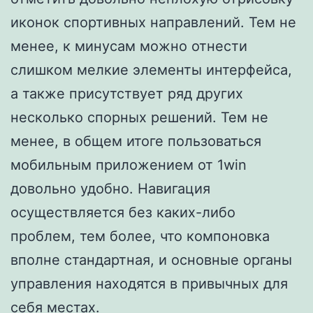
иконок спортивных направлений. Тем не
менее, к минусам можно отнести
слишком мелкие элементы интерфейса,
а также присутствует ряд других
несколько спорных решений. Тем не
менее, в общем итоге пользоваться
мобильным приложением от 1win
довольно удобно. Навигация
осуществляется без каких-либо
проблем, тем более, что компоновка
вполне стандартная, и основные органы
управления находятся в привычных для
себя местах.