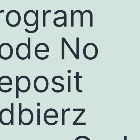
rogram
ode No
eposit
dbierz