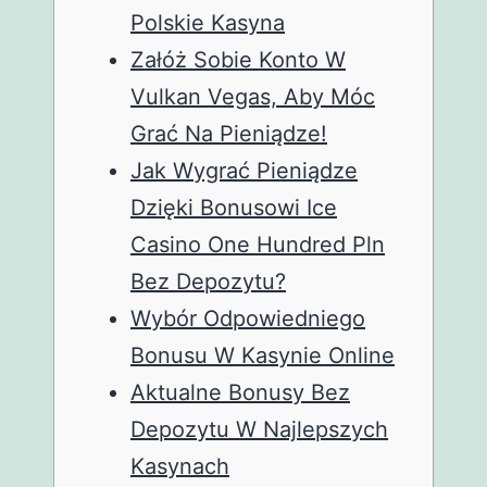
Polskie Kasyna
Załóż Sobie Konto W
Vulkan Vegas, Aby Móc
Grać Na Pieniądze!
Jak Wygrać Pieniądze
Dzięki Bonusowi Ice
Casino One Hundred Pln
Bez Depozytu?
Wybór Odpowiedniego
Bonusu W Kasynie Online
Aktualne Bonusy Bez
Depozytu W Najlepszych
Kasynach