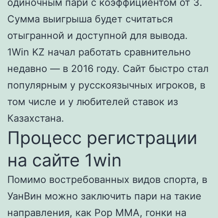
одиночным пари с коэффициентом от 3.
Сумма выигрыша будет считаться
отыгранной и доступной для вывода.
1Win KZ начал работать сравнительно
недавно — в 2016 году. Сайт быстро стал
популярным у русскоязычных игроков, в
том числе и у любителей ставок из
Казахстана.
Процесс регистрации
на сайте 1win
Помимо востребованных видов спорта, в
УанВин можно заключить пари на такие
направления, как Pop MMA, гонки на