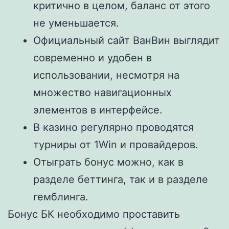
критично в целом, баланс от этого
не уменьшается.
Официальный сайт ВанВин выглядит
современно и удобен в
использовании, несмотря на
множество навигационных
элементов в интерфейсе.
В казино регулярно проводятся
турниры от 1Win и провайдеров.
Отыграть бонус можно, как в
разделе беттинга, так и в разделе
гемблинга.
Бонус БК необходимо проставить