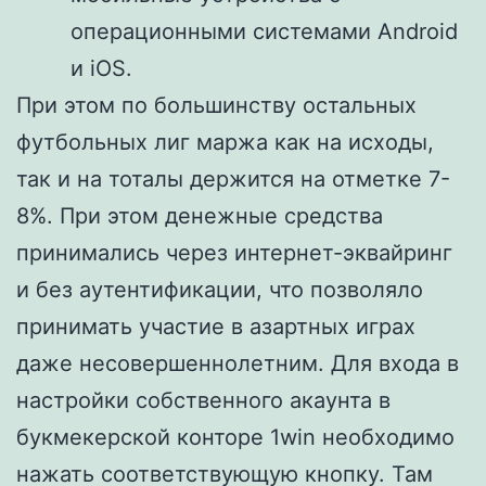
операционными системами Android
и iOS.
При этом по большинству остальных
футбольных лиг маржа как на исходы,
так и на тоталы держится на отметке 7-
8%. При этом денежные средства
принимались через интернет-эквайринг
и без аутентификации, что позволяло
принимать участие в азартных играх
даже несовершеннолетним. Для входа в
настройки собственного акаунта в
букмекерской конторе 1win необходимо
нажать соответствующую кнопку. Там