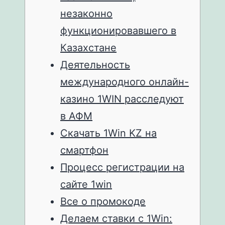
незаконно
функционировавшего в
Казахстане
Деятельность
международного онлайн-
казино 1WIN расследуют
в АФМ
Скачать 1Win KZ на
смартфон
Процесс регистрации на
сайте 1win
Все о промокоде
Делаем ставки с 1Win: