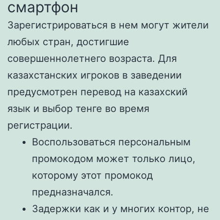
смартфон
Зарегистрироваться в нем могут жители
любых стран, достигшие
совершеннолетнего возраста. Для
казахстанских игроков в заведении
предусмотрен перевод на казахский
язык и выбор тенге во время
регистрации.
Воспользоваться персональным
промокодом может только лицо,
которому этот промокод
предназначался.
Задержки как и у многих контор, не