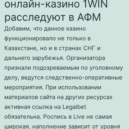
онлайн-казино 1WIN
расследуют в АФМ
Добавим, что данное казино
функционировало не только в
Казахстане, но и в странах СНГ и
дальнего зарубежья. Организатора
признали подозреваемым по уголовному
делу, ведутся следственно-оперативные
мероприятия. При использовании
материалов сайта на других ресурсах
активная ссылка на Legalbet
обязательна. Роспись в Live не самая
широкая, наполнение зависит от уровня