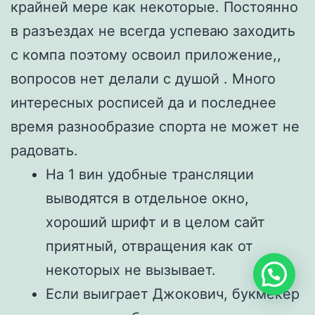
крайней мере как некоторые. Постоянно
в разъездах не всегда успеваю заходить
с компа поэтому освоил приложение,,
вопросов нет делали с душой . Много
интересных росписей да и последнее
время разнообразие спорта не может не
радовать.
На 1 вин удобные трансляции
выводятся в отдельное окно,
хороший шрифт и в целом сайт
приятный, отвращения как от
некоторых не вызывает.
Если выиграет Джокович, букмекер