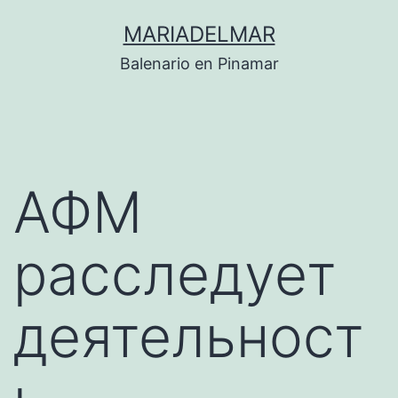
Saltar
MARIADELMAR
al
Balenario en Pinamar
contenido
АФМ
расследует
деятельност