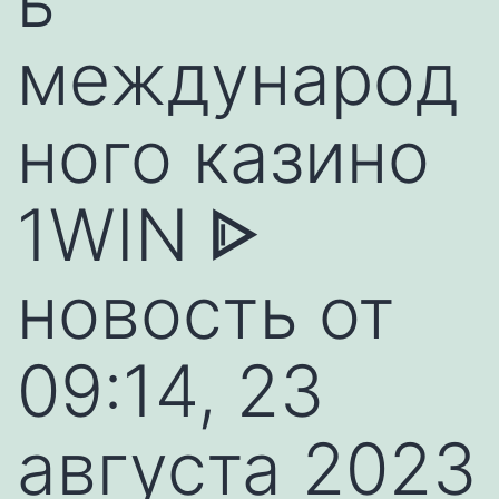
ь
международ
ного казино
1WIN ᐈ
новость от
09:14, 23
августа 2023