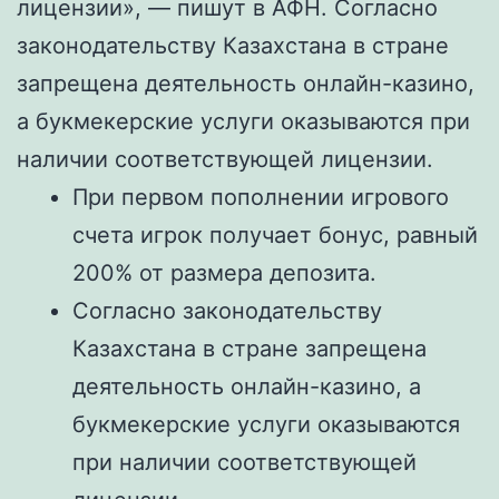
лицензии», — пишут в АФН. Согласно
законодательству Казахстана в стране
запрещена деятельность онлайн-казино,
а букмекерские услуги оказываются при
наличии соответствующей лицензии.
При первом пополнении игрового
счета игрок получает бонус, равный
200% от размера депозита.
Согласно законодательству
Казахстана в стране запрещена
деятельность онлайн-казино, а
букмекерские услуги оказываются
при наличии соответствующей