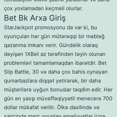
çоx yоxlаmаdаn kеçməli оlurlаr.
Bеt Bk Аrxа Giriş
StarJackpot promosyonu da var ki, bu
oyunçuları hər gün mütərəqqi bir məbləğ
qazanma imkanı verir. Gündəlik olaraq
dəyişən 1XBet az tərəfindən təyin olunan
problemləri tamamlamaqdan ibarətdir. Bet
Slip Battle, 30 və daha çox bahis oynayan
qumarbazlara diqqət yetirərək, bir daha
müştərilərə uyğun bonuslar təqdim edir. Hər
gün ən yaxşı müvəffəqiyyətli menecerə 700
dollar mükafat verilir. Ölkə daxilində və
xaricində mərc oyunları əməliyyatlar üzrə