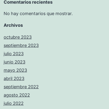
Comentarios recientes
No hay comentarios que mostrar.
Archivos
octubre 2023
septiembre 2023
julio 2023
junio 2023
mayo 2023
abril 2023
septiembre 2022
agosto 2022
julio 2022