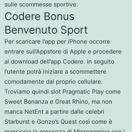
sulle scommesse sportive.
Codere Bonus
Benvenuto Sport
Per scaricare l’app per iPhone occorre
entrare sull’Appstore di Apple e procedere
al download dell’app Codere. In seguito
l’utente potrà iniziare a scommettere
comodamente dal proprio cellulare.
Troviamo quindi slot Pragmatic Play come
Sweet Bonanza e Great Rhino, ma non
manca NetEnt a partire dalle celebri
Starburst e Gonzo’s Quest così come è
massiccia la presenza di Microgaming con i