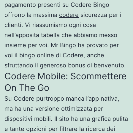
pagamento presenti su Codere Bingo
offrono la massima
codere
sicurezza per i
clienti. Vi riassumiamo ogni cosa
nell’apposita tabella che abbiamo messo
insieme per voi. Mr Bingo ha provato per
voi il bingo online di Codere, anche
sfruttando il generoso bonus di benvenuto.
Codere Mobile: Scommettere
On The Go
Su Codere purtroppo manca l’app nativa,
ma ha una versione ottimizzata per
dispositivi mobili. Il sito ha una grafica pulita
e tante opzioni per filtrare la ricerca dei