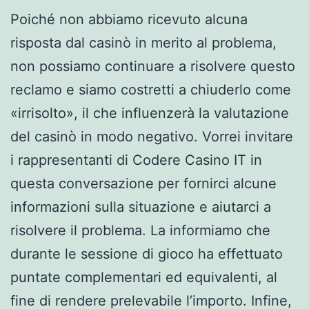
Poiché non abbiamo ricevuto alcuna
risposta dal casinò in merito al problema,
non possiamo continuare a risolvere questo
reclamo e siamo costretti a chiuderlo come
«irrisolto», il che influenzerà la valutazione
del casinò in modo negativo. Vorrei invitare
i rappresentanti di Codere Casino IT in
questa conversazione per fornirci alcune
informazioni sulla situazione e aiutarci a
risolvere il problema. La informiamo che
durante le sessione di gioco ha effettuato
puntate complementari ed equivalenti, al
fine di rendere prelevabile l’importo. Infine,