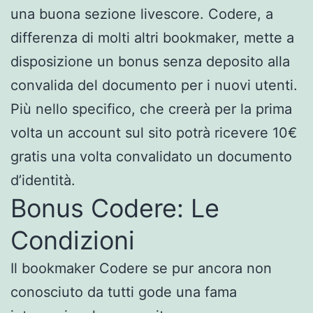
una buona sezione livescore. Codere, a
differenza di molti altri bookmaker, mette a
disposizione un bonus senza deposito alla
convalida del documento per i nuovi utenti.
Più nello specifico, che creerà per la prima
volta un account sul sito potrà ricevere 10€
gratis una volta convalidato un documento
d’identità.
Bonus Codere: Le
Condizioni
Il bookmaker Codere se pur ancora non
conosciuto da tutti gode una fama