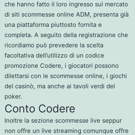
che hanno fatto il loro ingresso sul mercato
di siti scommesse online ADM, presenta già
una piattaforma piuttosto fornita e
completa. A seguito della registrazione che
ricordiamo può prevedere la scelta
facoltativa dell’utilizzo di un codice
promozione Codere, i giocatori possono
dilettarsi con le scommesse online, i giochi
del casinò, ma anche ai tavoli verdi del
poker.
Conto Codere
Inoltre la sezione scommesse live seppur
non offre un live streaming comunque offre