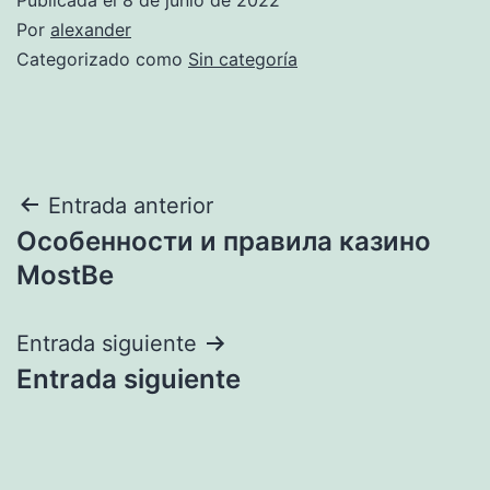
Por
alexander
Categorizado como
Sin categoría
Navegación
Entrada anterior
Особенности и правила казино
de
MostBe
entradas
Entrada siguiente
Entrada siguiente