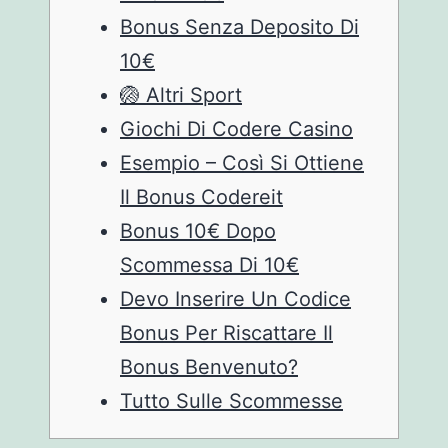
Bonus Senza Deposito Di
10€
🏐 Altri Sport
Giochi Di Codere Casino
Esempio – Così Si Ottiene
Il Bonus Codereit
Bonus 10€ Dopo
Scommessa Di 10€
Devo Inserire Un Codice
Bonus Per Riscattare Il
Bonus Benvenuto?
Tutto Sulle Scommesse