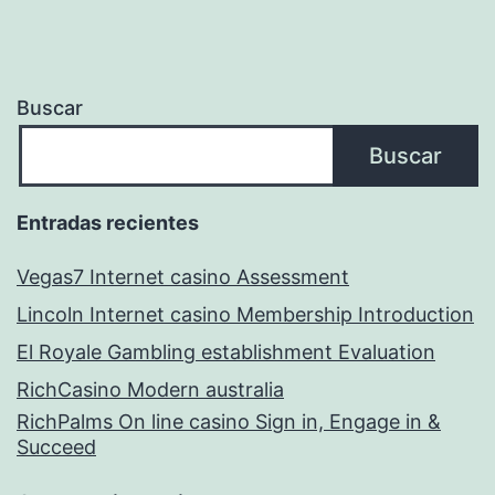
Buscar
Buscar
Entradas recientes
Vegas7 Internet casino Assessment
Lincoln Internet casino Membership Introduction
El Royale Gambling establishment Evaluation
RichCasino Modern australia
RichPalms On line casino Sign in, Engage in &
Succeed