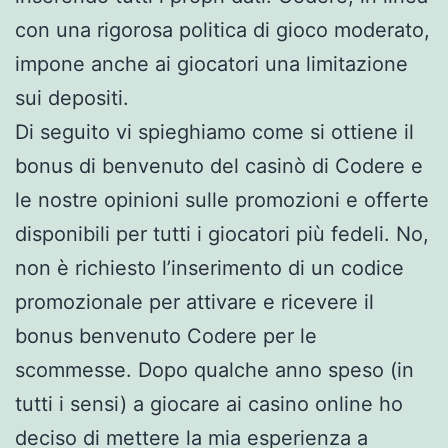
con una rigorosa politica di gioco moderato,
impone anche ai giocatori una limitazione
sui depositi.
Di seguito vi spieghiamo come si ottiene il
bonus di benvenuto del casinò di Codere e
le nostre opinioni sulle promozioni e offerte
disponibili per tutti i giocatori più fedeli. No,
non è richiesto l’inserimento di un codice
promozionale per attivare e ricevere il
bonus benvenuto Codere per le
scommesse. Dopo qualche anno speso (in
tutti i sensi) a giocare ai casino online ho
deciso di mettere la mia esperienza a