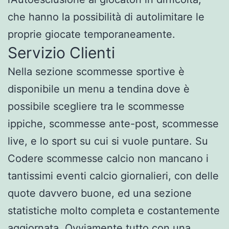
che hanno la possibilità di autolimitare le
proprie giocate temporaneamente.
Servizio Clienti
Nella sezione scommesse sportive è
disponibile un menu a tendina dove è
possibile scegliere tra le scommesse
ippiche, scommesse ante-post, scommesse
live, e lo sport su cui si vuole puntare. Su
Codere scommesse calcio non mancano i
tantissimi eventi calcio giornalieri, con delle
quote davvero buone, ed una sezione
statistiche molto completa e costantemente
aggiornata. Ovviamente tutto con una