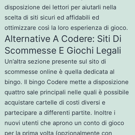
disposizione dei lettori per aiutarli nella
scelta di siti sicuri ed affidabili ed
ottimizzare così la loro esperienza di gioco.
Alternative A Codere: Siti Di
Scommesse E Giochi Legali
Un’altra sezione presente sul sito di
scommesse online è quella dedicata al
bingo. Il bingo Codere mette a disposizione
quattro sale principali nelle quali è possibile
acquistare cartelle di costi diversi e
partecipare a differenti partite. Inoltre i
nuovi utenti che aprono un conto di gioco
per la prima volta (opzionalmente con