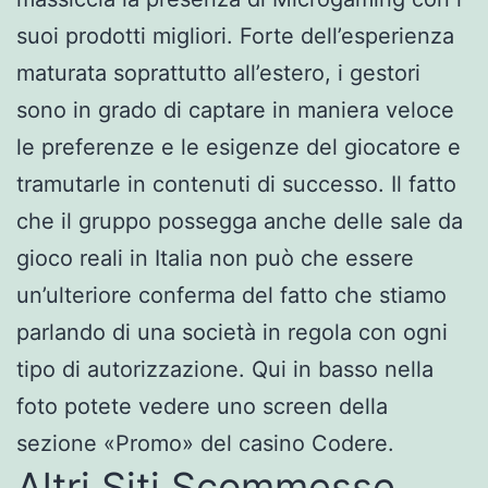
suoi prodotti migliori. Forte dell’esperienza
maturata soprattutto all’estero, i gestori
sono in grado di captare in maniera veloce
le preferenze e le esigenze del giocatore e
tramutarle in contenuti di successo. Il fatto
che il gruppo possegga anche delle sale da
gioco reali in Italia non può che essere
un’ulteriore conferma del fatto che stiamo
parlando di una società in regola con ogni
tipo di autorizzazione. Qui in basso nella
foto potete vedere uno screen della
sezione «Promo» del casino Codere.
Altri Siti Scommesse