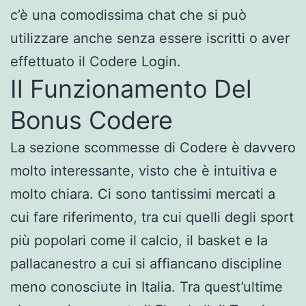
c’è una comodissima chat che si può
utilizzare anche senza essere iscritti o aver
effettuato il Codere Login.
Il Funzionamento Del
Bonus Codere
La sezione scommesse di Codere è davvero
molto interessante, visto che è intuitiva e
molto chiara. Ci sono tantissimi mercati a
cui fare riferimento, tra cui quelli degli sport
più popolari come il calcio, il basket e la
pallacanestro a cui si affiancano discipline
meno conosciute in Italia. Tra quest’ultime