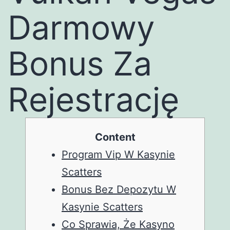
Darmowy
Bonus Za
Rejestrację
Content
Program Vip W Kasynie
Scatters
Bonus Bez Depozytu W
Kasynie Scatters
Co Sprawia, Że Kasyno