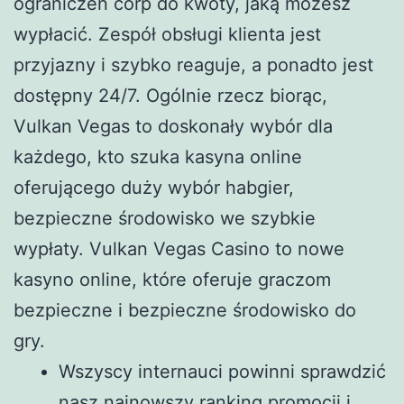
ograniczeń corp do kwoty, jaką możesz
wypłacić. Zespół obsługi klienta jest
przyjazny i szybko reaguje, a ponadto jest
dostępny 24/7. Ogólnie rzecz biorąc,
Vulkan Vegas to doskonały wybór dla
każdego, kto szuka kasyna online
oferującego duży wybór habgier,
bezpieczne środowisko we szybkie
wypłaty. Vulkan Vegas Casino to nowe
kasyno online, które oferuje graczom
bezpieczne i bezpieczne środowisko do
gry.
Wszyscy internauci powinni sprawdzić
nasz najnowszy ranking promocji i