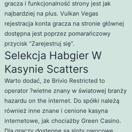
gracza i funkcjonalność strony jest jak
najbardziej na plus. Vulkan Vegas
rejestracja konta gracza na stronie głównej
dostępna jest poprzez pomarańczowy
przycisk “Zarejestruj się”.
Selekcja Habgier W
Kasynie Scatters
Warto dodać, że Brivio Restricted to
operator ?wietne znany w światowej branży
hazardu on the internet. Do spółki należą
również inne znane i cenione kasyna
internetowe, jak chociażby Green Casino.
Dla graczy dostępne są sloty owocowe,