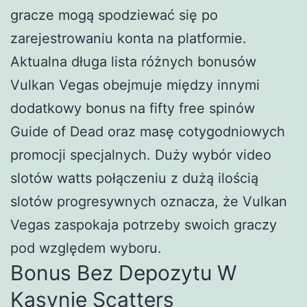
gracze mogą spodziewać się po
zarejestrowaniu konta na platformie.
Aktualna długa lista różnych bonusów
Vulkan Vegas obejmuje między innymi
dodatkowy bonus na fifty free spinów
Guide of Dead oraz masę cotygodniowych
promocji specjalnych. Duży wybór video
slotów watts połączeniu z dużą ilością
slotów progresywnych oznacza, że Vulkan
Vegas zaspokaja potrzeby swoich graczy
pod względem wyboru.
Bonus Bez Depozytu W
Kasynie Scatters