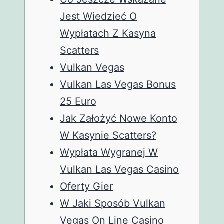
Jest Wiedzieć O
Wypłatach Z Kasyna
Scatters
Vulkan Vegas
Vulkan Las Vegas Bonus
25 Euro
Jak Założyć Nowe Konto
W Kasynie Scatters?
Wypłata Wygranej W
Vulkan Las Vegas Casino
Oferty Gier
W Jaki Sposób Vulkan
Vegas On Line Casino