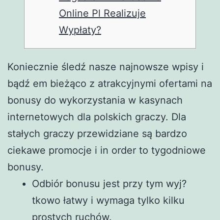
Online Pl Realizuje
Wypłaty?
Koniecznie śledź nasze najnowsze wpisy i
bądź em bieżąco z atrakcyjnymi ofertami na
bonusy do wykorzystania w kasynach
internetowych dla polskich graczy. Dla
stałych graczy przewidziane są bardzo
ciekawe promocje i in order to tygodniowe
bonusy.
Odbiór bonusu jest przy tym wyj?
tkowo łatwy i wymaga tylko kilku
prostych ruchów.