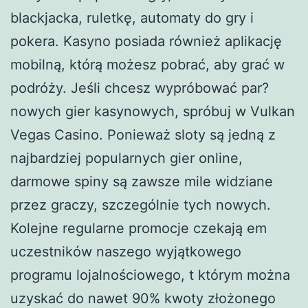
blackjacka, ruletkę, automaty do gry i
pokera. Kasyno posiada również aplikację
mobilną, którą możesz pobrać, aby grać w
podróży. Jeśli chcesz wypróbować par?
nowych gier kasynowych, spróbuj w Vulkan
Vegas Casino. Ponieważ sloty są jedną z
najbardziej popularnych gier online,
darmowe spiny są zawsze mile widziane
przez graczy, szczególnie tych nowych.
Kolejne regularne promocje czekają em
uczestników naszego wyjątkowego
programu lojalnościowego, t którym można
uzyskać do nawet 90% kwoty złożonego