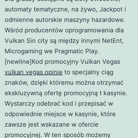
automaty tematyczne, na żywo, Jackpot i
odmienne autorskie maszyny hazardowe.
Wśród producentów oprogramowania dla
Vulkan Sin city są między innymi NetEnt,
Microgaming we Pragmatic Play.
[newline]Kod promocyjny Vulkan Vegas
vulkan vegas opinie
to specjalny ciąg
znaków, dzięki któremu można otrzymać
ekskluzywną ofertę promocyjną t kasynie.
Wystarczy odebrać kod i przepisać w
odpowiednie miejsce w kasynie, które
zawsze jest wskazane w ofercie
promocyjnej. W ten sposób możemy