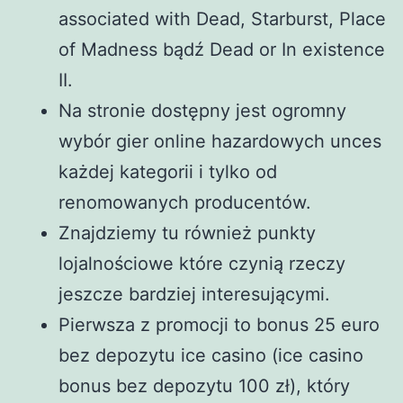
associated with Dead, Starburst, Place
of Madness bądź Dead or In existence
II.
Na stronie dostępny jest ogromny
wybór gier online hazardowych unces
każdej kategorii i tylko od
renomowanych producentów.
Znajdziemy tu również punkty
lojalnościowe które czynią rzeczy
jeszcze bardziej interesującymi.
Pierwsza z promocji to bonus 25 euro
bez depozytu ice casino (ice casino
bonus bez depozytu 100 zł), który