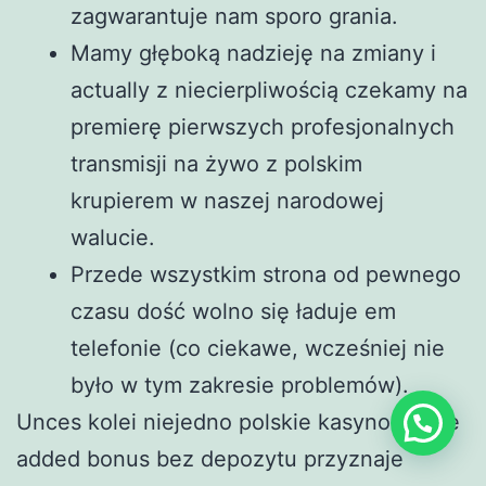
zagwarantuje nam sporo grania.
Mamy głęboką nadzieję na zmiany i
actually z niecierpliwością czekamy na
premierę pierwszych profesjonalnych
transmisji na żywo z polskim
krupierem w naszej narodowej
walucie.
Przede wszystkim strona od pewnego
czasu dość wolno się ładuje em
telefonie (co ciekawe, wcześniej nie
było w tym zakresie problemów).
Unces kolei niejedno polskie kasyno online
added bonus bez depozytu przyznaje