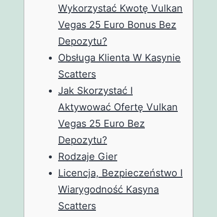
Wykorzystać Kwotę Vulkan
Vegas 25 Euro Bonus Bez
Depozytu?
Obsługa Klienta W Kasynie
Scatters
Jak Skorzystać I
Aktywować Ofertę Vulkan
Vegas 25 Euro Bez
Depozytu?
Rodzaje Gier
Licencja, Bezpieczeństwo I
Wiarygodność Kasyna
Scatters