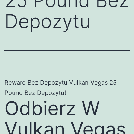
25 Pound Bez
Depozytu
Reward Bez Depozytu Vulkan Vegas 25
Pound Bez Depozytu!
Odbierz W
Vulkan Vegas