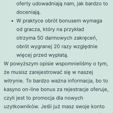
oferty udowadniają nam, jak bardzo to
doceniają.
W praktyce obrót bonusem wymaga
od gracza, który na przykład
otrzyma 50 darmowych zakręceń,
obrót wygranej 20 razy względnie
więcej przed wypłatą.
W powyższym opisie wspomnieliśmy o tym,
że musisz zarejestrować się w naszej
witrynie. To bardzo ważna informacja, bo to
kasyno on-line bonus za rejestracje oferuje,
czyli jest to promocja dla nowych
uzytkowników. Jeśli już masz swoje konto