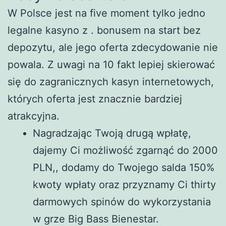
W Polsce jest na five moment tylko jedno
legalne kasyno z . bonusem na start bez
depozytu, ale jego oferta zdecydowanie nie
powala. Z uwagi na 10 fakt lepiej skierować
się do zagranicznych kasyn internetowych,
których oferta jest znacznie bardziej
atrakcyjna.
Nagradzając Twoją drugą wpłatę,
dajemy Ci możliwość zgarnąć do 2000
PLN,, dodamy do Twojego salda 150%
kwoty wpłaty oraz przyznamy Ci thirty
darmowych spinów do wykorzystania
w grze Big Bass Bienestar.