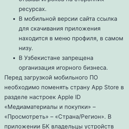
ресурсах.
В мобильной версии сайта ссылка
для скачивания приложения
находится в меню профиля, в самом
низу.
В Узбекистане запрещена
организация игорного бизнеса.
Перед загрузкой мобильного ПО
необходимо поменять страну App Store в
разделе настроек Apple ID
«Медиаматериалы и покупки» –
«Просмотреть» – «Страна/Регион». В
приложении БК владельцы устройств