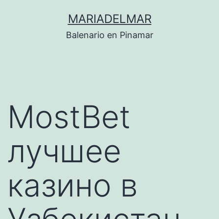
Saltar
MARIADELMAR
al
Balenario en Pinamar
contenido
MostBet
лучшее
казино в