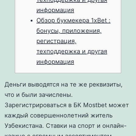
информация
Обзор букмекера 1xBet :
бонусы, приложения,
регистрация,
техподдержка и другая
информация
Деньги выводятся на те же реквизиты,
что и были зачислены.
Зарегистрироваться в БК Mostbet может
каждый совершеннолетний житель
Узбекистана. Ставки на спорт и онлайн-
казино с огромным ассортиментом