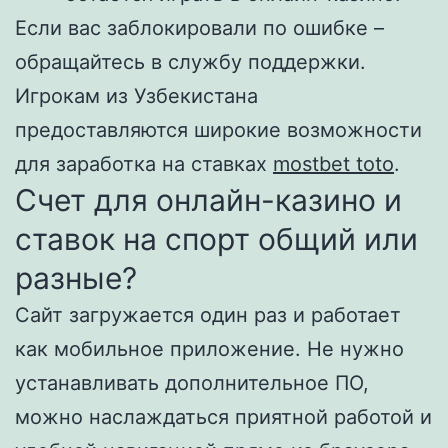
Если вас заблокировали по ошибке –
обращайтесь в службу поддержки.
Игрокам из Узбекистана
предоставляются широкие возможности
для заработка на ставках
mostbet toto
.
Счет для онлайн-казино и
ставок на спорт общий или
разные?
Сайт загружается один раз и работает
как мобильное приложение. Не нужно
устанавливать дополнительное ПО,
можно наслаждаться приятной работой и