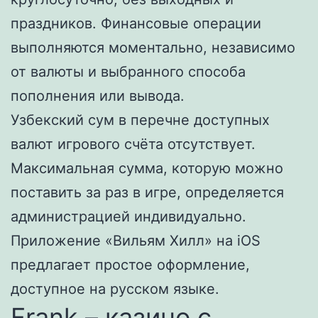
праздников. Финансовые операции
выполняются моментально, независимо
от валюты и выбранного способа
пополнения или вывода.
Узбекский сум в перечне доступных
валют игрового счёта отсутствует.
Максимальная сумма, которую можно
поставить за раз в игре, определяется
администрацией индивидуально.
Приложение «Вильям Хилл» на iOS
предлагает простое оформление,
доступное на русском языке.
Frank – казино с