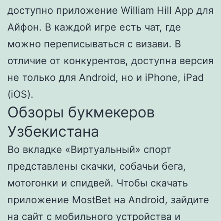
доступно приложение William Hill App для
Айфон. В каждой игре есть чат, где
можно переписываться с визави. В
отличие от конкурентов, доступна версия
не только для Android, но и iPhone, iPad
(iOS).
Обзоры букмекеров
Узбекистана
Во вкладке «Виртуальный» спорт
представлены скачки, собачьи бега,
мотогонки и спидвей. Чтобы скачать
приложение MostBet на Android, зайдите
на сайт с мобильного устройства и