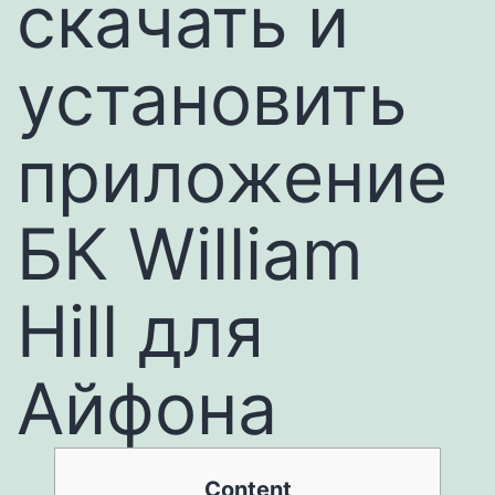
скачать и
установить
приложение
БК William
Hill для
Айфона
Content