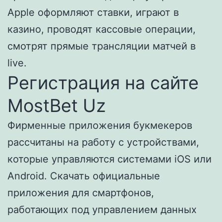
Apple оформляют ставки, играют в
казино, проводят кассовые операции,
смотрят прямые трансляции матчей в
live.
Регистрация на сайте
MostBet Uz
Фирменные приложения букмекеров
рассчитаны на работу с устройствами,
которые управляются системами iOS или
Android. Скачать официальные
приложения для смартфонов,
работающих под управлением данных