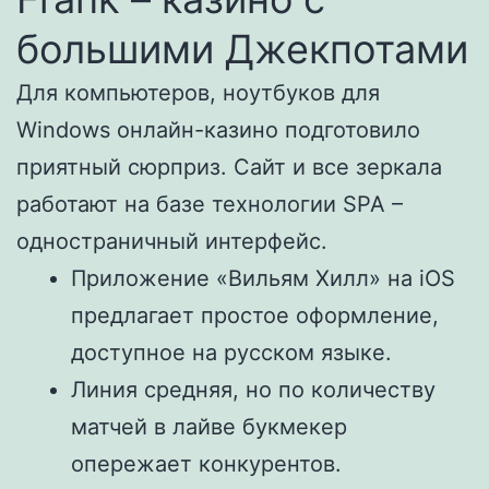
большими Джекпотами
Для компьютеров, ноутбуков для
Windows онлайн-казино подготовило
приятный сюрприз. Сайт и все зеркала
работают на базе технологии SPA –
одностраничный интерфейс.
Приложение «Вильям Хилл» на iOS
предлагает простое оформление,
доступное на русском языке.
Линия средняя, но по количеству
матчей в лайве букмекер
опережает конкурентов.