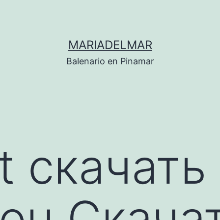
MARIADELMAR
Balenario en Pinamar
 скачать 
он Скача