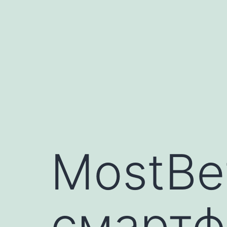
Saltar
al
contenido
MostBet
смартф