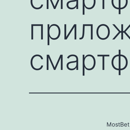
прилож
смартф
MostBet