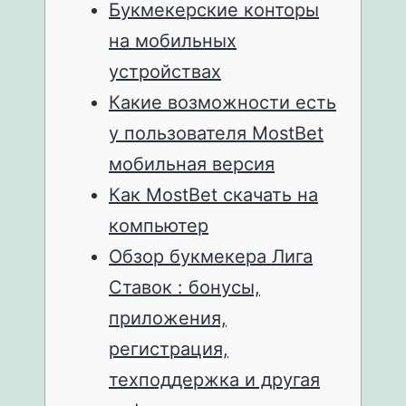
Букмекерские конторы
на мобильных
устройствах
Какие возможности есть
у пользователя MostBet
мобильная версия
Как MostBet скачать на
компьютер
Обзор букмекера Лига
Ставок : бонусы,
приложения,
регистрация,
техподдержка и другая