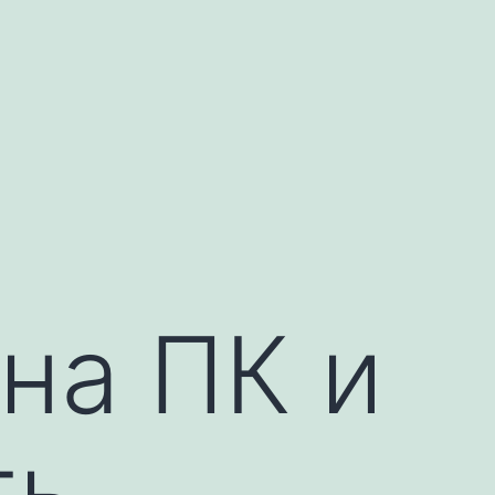
на ПК и
ть