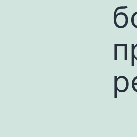
б
п
р