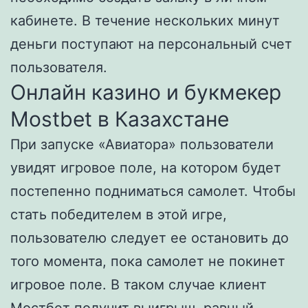
кабинете. В течение нескольких минут
деньги поступают на персональный счет
пользователя.
Онлайн казино и букмекер
Mostbet в Казахстане
При запуске «Авиатора» пользователи
увидят игровое поле, на котором будет
постепенно подниматься самолет. Чтобы
стать победителем в этой игре,
пользователю следует ее остановить до
того момента, пока самолет не покинет
игровое поле. В таком случае клиент
Мостбет получит выигрыш, равный