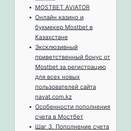
MOSTBET AVIATOR
Онлайн казино и
букмекер Mostbet в
Казахстане
Эксклюзивный
приветственный бонус от
Mostbet за регистрацию
для всех новых
пользователей сайта
navat.com.kz
Особенности пополнения
счета в Мостбет
Шаг 3. Пополнение счета