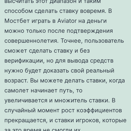
высчитать этот диапазон и таким
способом сделать ставку вовремя. В
Мостбет играть в Aviator на деньги
можно только после подтверждения
совершеннолетия. Точнее, пользователь
сможет сделать ставку и без
верификации, но для вывода средств
нужно будет доказать свой реальный
возраст. Вы можете делать ставки, когда
самолет начинает путь, то
увеличивается и множитель ставки. В
случайный момент рост коэффициентов
прекращается, и ставки игроков, которые
за это время не смогли их