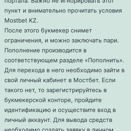
портала. Важно не игнорировать этот
пункт и внимательно прочитать условия
Mostbet KZ.
После этого букмекер снимет
ограничения, и можно заключать пари.
Пополнение производится в
соответствующем разделе «Пополнить».
Для перехода в него необходимо зайти в
свой личный кабинет в Мостбет. Если
такого нет, то зарегистрируйтесь в
букмекерской конторе, пройдите
идентификацию и осуществите вход в
личный аккаунт. Для вывода средств
необходимо создать заявку в личном