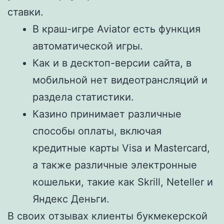
ставки.
В краш-игре Aviator есть функция
автоматической игры.
Как и в десктоп-версии сайта, в
мобильной нет видеотрансляций и
раздела статистики.
Казино принимает различные
способы оплаты, включая
кредитные карты Visa и Mastercard,
а также различные электронные
кошельки, такие как Skrill, Neteller и
Яндекс Деньги.
В своих отзывах клиенты букмекерской