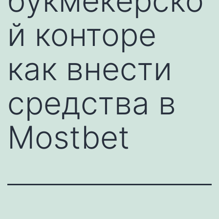
букмекерско
й конторе
как внести
средства в
Mostbet