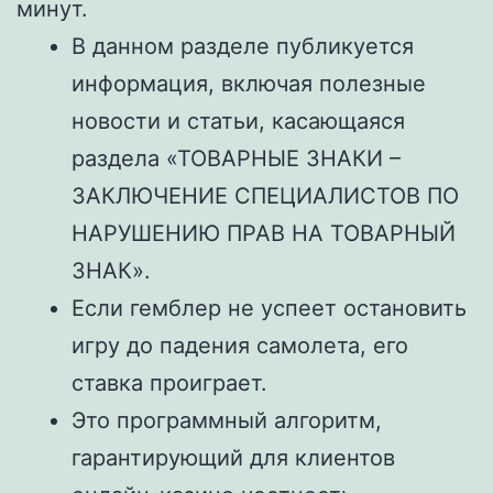
минут.
В данном разделе публикуется
информация, включая полезные
новости и статьи, касающаяся
раздела «ТОВАРНЫЕ ЗНАКИ –
ЗАКЛЮЧЕНИЕ СПЕЦИАЛИСТОВ ПО
НАРУШЕНИЮ ПРАВ НА ТОВАРНЫЙ
ЗНАК».
Если гемблер не успеет остановить
игру до падения самолета, его
ставка проиграет.
Это программный алгоритм,
гарантирующий для клиентов