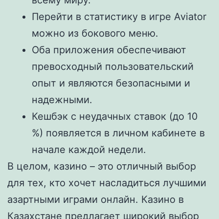
Перейти в статистику в игре Aviator
можно из бокового меню.
Оба приложения обеспечивают
превосходный пользовательский
опыт и являются безопасными и
надежными.
Кешбэк с неудачных ставок (до 10
%) появляется в личном кабинете в
начале каждой недели.
В целом, казино – это отличный выбор
для тех, кто хочет насладиться лучшими
азартными играми онлайн. Казино в
Казахстане предлагает широкий выбор