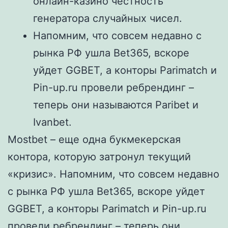
онлайн-казино честность
генератора случайных чисел.
Напомним, что совсем недавно с
рынка РФ ушла Bet365, вскоре
уйдет GGBET, а конторы Parimatch и
Pin-up.ru провели ребрендинг –
теперь они называются Paribet и
Ivanbet.
Mostbet – еще одна букмекерская
контора, которую затронул текущий
«кризис». Напомним, что совсем недавно
с рынка РФ ушла Bet365, вскоре уйдет
GGBET, а конторы Parimatch и Pin-up.ru
провели ребрендинг – теперь они