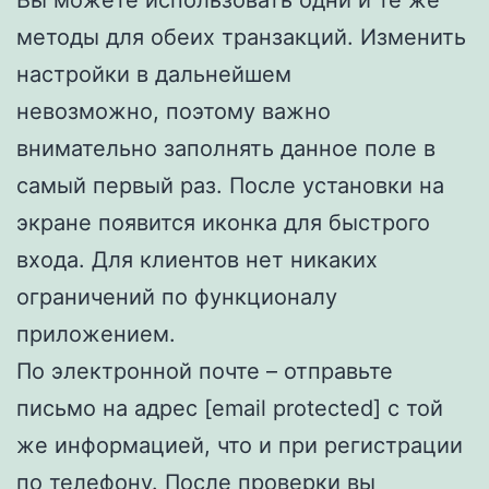
методы для обеих транзакций. Изменить
настройки в дальнейшем
невозможно, поэтому важно
внимательно заполнять данное поле в
самый первый раз. После установки на
экране появится иконка для быстрого
входа. Для клиентов нет никаких
ограничений по функционалу
приложением.
По электронной почте – отправьте
письмо на адрес [email protected] с той
же информацией, что и при регистрации
по телефону. После проверки вы