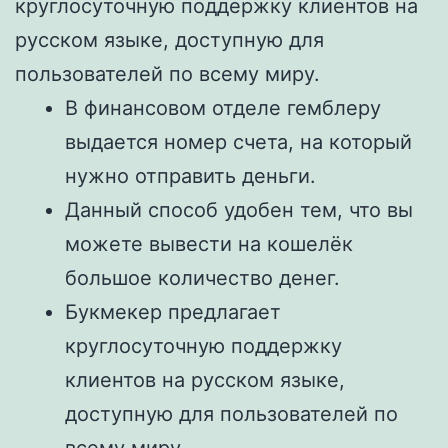
круглосуточную поддержку клиентов на
русском языке, доступную для
пользователей по всему миру.
В финансовом отделе гемблеру
выдается номер счета, на который
нужно отправить деньги.
Данный способ удобен тем, что вы
можете вывести на кошелёк
большое количество денег.
Букмекер предлагает
круглосуточную поддержку
клиентов на русском языке,
доступную для пользователей по
всему миру.