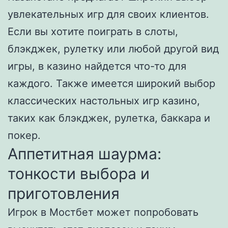
увлекательных игр для своих клиентов.
Если вы хотите поиграть в слоты,
блэкджек, рулетку или любой другой вид
игры, в казино найдется что-то для
каждого. Также имеется широкий выбор
классических настольных игр казино,
таких как блэкджек, рулетка, баккара и
покер.
Аппетитная шаурма:
тонкости выбора и
приготовления
Игрок в Мостбет может попробовать