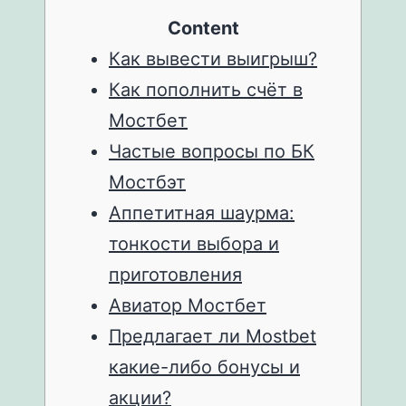
Content
Как вывести выигрыш?
Как пополнить счёт в
Мостбет
Частые вопросы по БК
Мостбэт
Аппетитная шаурма:
тонкости выбора и
приготовления
Авиатор Мостбет
Предлагает ли Mostbet
какие-либо бонусы и
акции?