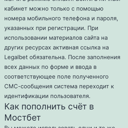
кабинет можно только с помощью
номера мобильного телефона и пароля,
указанных при регистрации. При
использовании материалов сайта на
других ресурсах активная ссылка на
Legalbet обязательна. После заполнения
всех данных по форме и ввода в
соответствующее поле полученного
СМС-сообщения система переходит к
идентификации пользователя.
Как пополнить счёт в
Мостбет
Вы можете использовать одни и те же