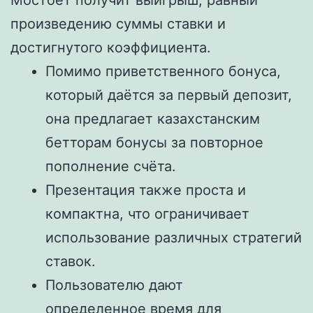
произведению суммы ставки и
достигнутого коэффициента.
Помимо приветственного бонуса,
который даётся за первый депозит,
она предлагает казахстанским
бетторам бонусы за повторное
пополнение счёта.
Презентация также проста и
компактна, что ограничивает
использование различных стратегий
ставок.
Пользователю дают
определенное время для