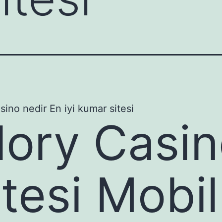
sino nedir En iyi kumar sitesi
lory Casi
itesi Mobil