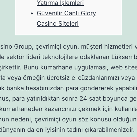
Yatırma İşlemleri
Güvenilir Canlı Glory
Casino Siteleri
sino Group, çevrimiçi oyun, müşteri hizmetleri v
de sektör lideri teknolojilere odaklanan Lüksemb
 şirkettir. Bunu kumarhane uygulaması, web sites
ıyla veya örneğin ücretsiz e-cüzdanlarımızı veya 
ak banka hesabınızdan para göndererek yapabilir
us, para yatırıldıktan sonra 24 saat boyunca geç
kumarhaneden kazancınızı çekmek için kullanılab
un nedeni, çevrimiçi oyun söz konusu olduğun
 dünyanın da en iyisinin tadını çıkarabilmenizdir.