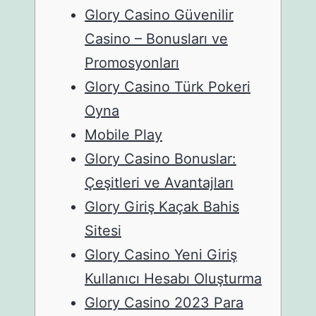
Glory Casino Güvenilir
Casino – Bonusları ve
Promosyonları
Glory Casino Türk Pokeri
Oyna
Mobile Play
Glory Casino Bonuslar:
Çeşitleri ve Avantajları
Glory Giriş Kaçak Bahis
Sitesi
Glory Casino Yeni Giriş
Kullanıcı Hesabı Oluşturma
Glory Casino 2023 Para