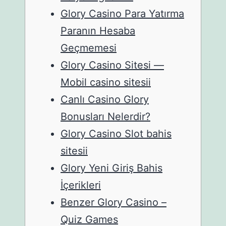
Glory Casino Para Yatırma
Paranın Hesaba
Geçmemesi
Glory Casino Sitesi —
Mobil casino sitesii
Canlı Casino Glory
Bonusları Nelerdir?
Glory Casino Slot bahis
sitesii
Glory Yeni Giriş Bahis
İçerikleri
Benzer Glory Casino –
Quiz Games