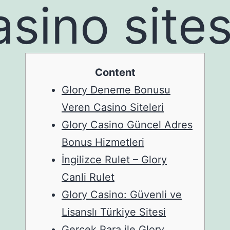
asino sites
Content
Glory Deneme Bonusu
Veren Casino Siteleri
Glory Casino Güncel Adres
Bonus Hizmetleri
İngilizce Rulet – Glory
Canli Rulet
Glory Casino: Güvenli ve
Lisanslı Türkiye Sitesi
Gerçek Para ile Glory