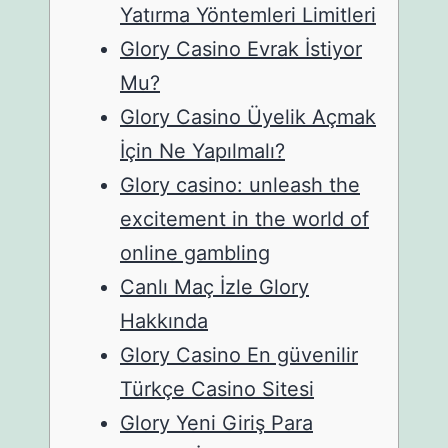
Yatırma Yöntemleri Limitleri
Glory Casino Evrak İstiyor
Mu?
Glory Casino Üyelik Açmak
İçin Ne Yapılmalı?
Glory casino: unleash the
excitement in the world of
online gambling
Canlı Maç İzle Glory
Hakkında
Glory Casino En güvenilir
Türkçe Casino Sitesi
Glory Yeni Giriş Para