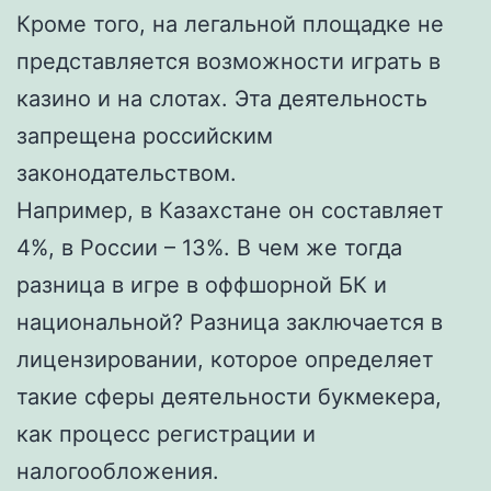
Кроме того, на легальной площадке не
представляется возможности играть в
казино и на слотах. Эта деятельность
запрещена российским
законодательством.
Например, в Казахстане он составляет
4%, в России – 13%. В чем же тогда
разница в игре в оффшорной БК и
национальной? Разница заключается в
лицензировании, которое определяет
такие сферы деятельности букмекера,
как процесс регистрации и
налогообложения.