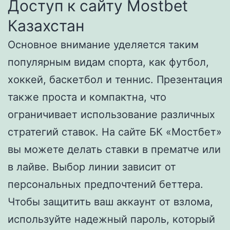
Доступ к сайту Mostbet
Казахстан
Основное внимание уделяется таким
популярным видам спорта, как футбол,
хоккей, баскетбол и теннис. Презентация
также проста и компактна, что
ограничивает использование различных
стратегий ставок. На сайте БК «Мостбет»
вы можете делать ставки в прематче или
в лайве. Выбор линии зависит от
персональных предпочтений беттера.
Чтобы защитить ваш аккаунт от взлома,
используйте надежный пароль, который