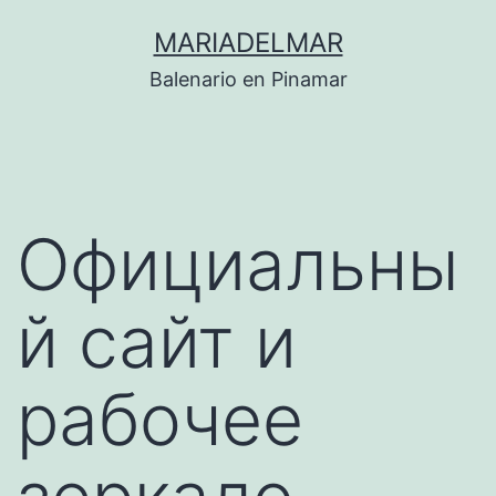
Saltar
MARIADELMAR
al
Balenario en Pinamar
contenido
Официальны
й сайт и
рабочее