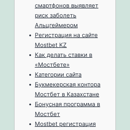
смартфонов выявляет
риск заболеть
Альцгеймером
Регистрация на сайте
Mostbet KZ
Как делать ставки в
«Мостбете»
Категории сайта
Букмекерская контора
Мостбет в Казахстане
Бонусная программа в
Мостбет
Mostbet регистрация