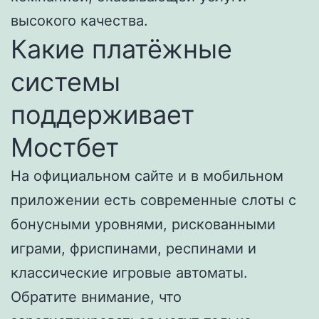
высокого качества.
Какие платёжные
системы
поддерживает
Мостбет
На официальном сайте и в мобильном
приложении есть современные слоты с
бонусными уровнями, рискованными
играми, фриспинами, респинами и
классические игровые автоматы.
Обратите внимание, что