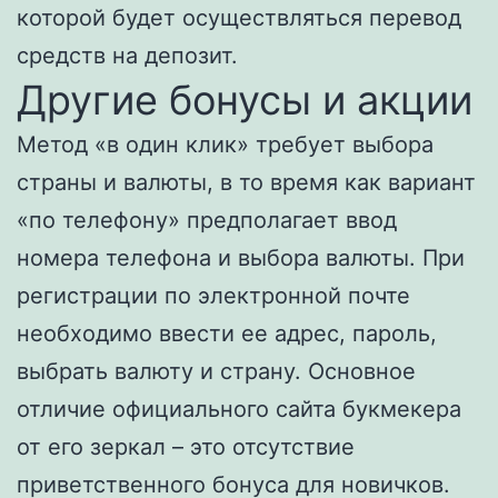
которой будет осуществляться перевод
средств на депозит.
Другие бонусы и акции
Метод «в один клик» требует выбора
страны и валюты, в то время как вариант
«по телефону» предполагает ввод
номера телефона и выбора валюты. При
регистрации по электронной почте
необходимо ввести ее адрес, пароль,
выбрать валюту и страну. Основное
отличие официального сайта букмекера
от его зеркал – это отсутствие
приветственного бонуса для новичков.