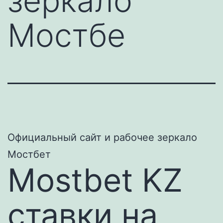
зеркало
Мостбе
Официальный сайт и рабочее зеркало
Мостбет
Mostbet KZ
ставки на