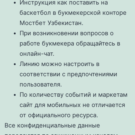
Инструкция как поставить на
баскетбол в букмекерской конторе
Мостбет Узбекистан.
При возникновении вопросов о
работе букмекера обращайтесь в
онлайн-чат.
Линию можно настроить в
соответствии с предпочтениями
пользователя.
По количеству событий и маркетам
сайт для мобильных не отличается
от официального ресурса.
Все конфиденциальные данные