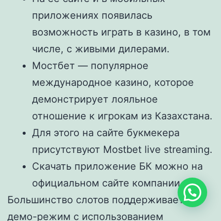
приложениях появилась
возможность играть в казино, в том
числе, с живыми дилерами.
Мостбет — популярное
международное казино, которое
демонстрирует лояльное
отношение к игрокам из Казахстана.
Для этого на сайте букмекера
присутствуют Mostbet live streaming.
Скачать приложение БК можно на
официальном сайте компании.
Большинство слотов поддерживает
демо-режим с использованием