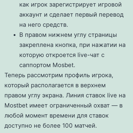
как игрок зарегистрирует игровой
аккаунт и сделает первый перевод
на него средств.
В правом нижнем углу страницы
закреплена кнопка, при нажатии на
которую откроется live-чат с
саппортом Mosbet.
Теперь рассмотрим профиль игрока,
который располагается в верхнем
правом углу экрана. Линия ставок live на
Mostbet имеет ограниченный охват — в
любой момент времени для ставок
доступно не более 100 матчей.