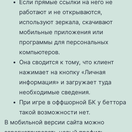
Если прямые ссылки на него не
работают и не открываются,
используют зеркала, скачивают
мобильные приложения или
программы для персональных
компьютеров.
Она сводится к тому, что клиент
нажимает на кнопку «Личная
информация» и загружает туда
необходимые сведения.
При игре в оффшорной БК у беттора
такой возможности нет.
В мобильной версии сайта можно