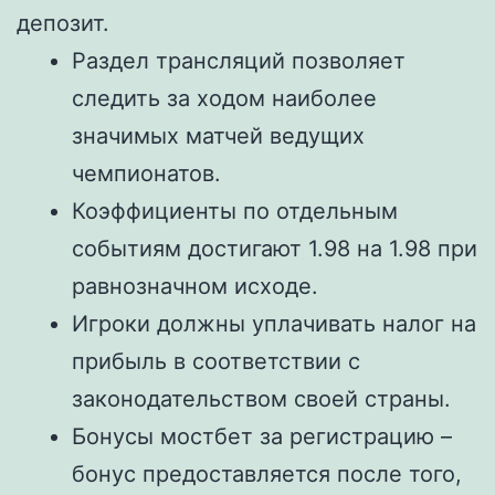
депозит.
Раздел трансляций позволяет
следить за ходом наиболее
значимых матчей ведущих
чемпионатов.
Коэффициенты по отдельным
событиям достигают 1.98 на 1.98 при
равнозначном исходе.
Игроки должны уплачивать налог на
прибыль в соответствии с
законодательством своей страны.
Бонусы мостбет за регистрацию –
бонус предоставляется после того,