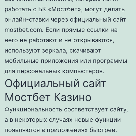
работать с БК «Мостбет», могут делать
онлайн-ставки через официальный сайт
mostbet.com. Если прямые ссылки на
него не работают и не открываются,
используют зеркала, скачивают
мобильные приложения или программы
для персональных компьютеров.
Официальный сайт
Мостбет Казино
Функциональность соответствует сайту,
а в некоторых случаях новые функции
появляются в приложениях быстрее.