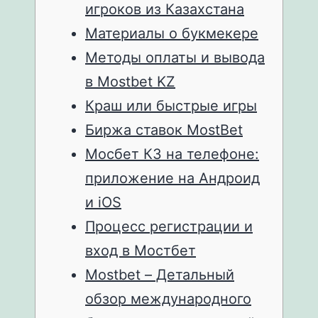
игроков из Казахстана
Материалы о букмекере
Методы оплаты и вывода
в Mostbet KZ
Краш или быстрые игры
Биржа ставок MostBet
Мосбет КЗ на телефоне:
приложение на Андроид
и iOS
Процесс регистрации и
вход в Мостбет
Mostbet – Детальный
обзор международного