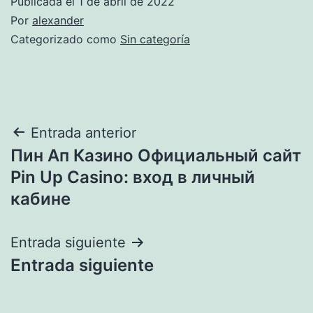
Publicada el
1 de abril de 2022
Por
alexander
Categorizado como
Sin categoría
Navegación
Entrada anterior
Пин Ап Казино Официальный сайт
de
Pin Up Casino: вход в личный
entradas
кабине
Entrada siguiente
Entrada siguiente