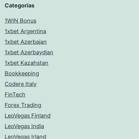
Categorías
1WIN Bonus
1xbet Argentina
1xbet Azerbajan
1xbet Azerbaydjan
1xbet Kazahstan
Bookkeeping
Codere Italy
FinTech
Forex Trading
LeoVegas Finland
LeoVegas India
LeoVegas Irland