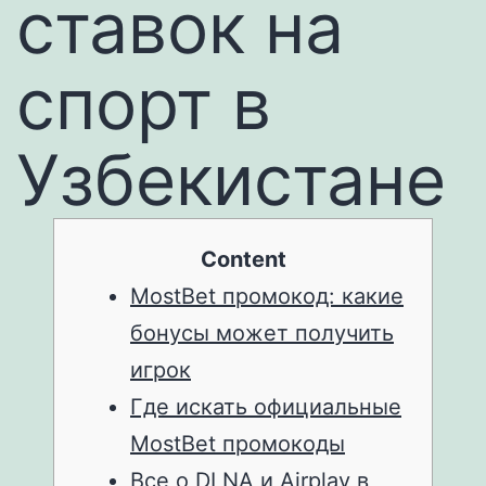
ставок на
спорт в
Узбекистане
Content
MostBet промокод: какие
бонусы может получить
игрок
Где искать официальные
MostBet промокоды
Все о DLNA и Airplay в