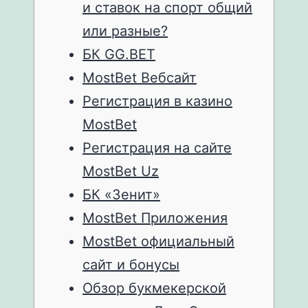
и ставок на спорт общий
или разные?
БК GG.BET
MostBet Вебсайт
Регистрация в казино
MostBet
Регистрация на сайте
MostBet Uz
БК «Зенит»
MostBet Приложения
MostBet официальный
сайт и бонусы
Обзор букмекерской