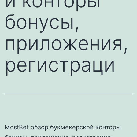
й конторы
бонусы,
приложения,
регистраци
MostBet обзор букмекерской конторы