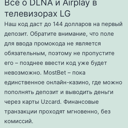
Все о DLNA и Airplay в
телевизорах LG
Наш код даст до 144 долларов на первый
депозит. Обратите внимание, что поле
для ввода промокода не является
обязательным, поэтому не пропустите
его – позднее ввести код уже будет
невозможно. MostBet – пока
единственное онлайн-казино, где можно
пополнять депозит и выводить деньги
через карты Uzcard. Финансовые
транзакции проходят мгновенно, без
комиссий.