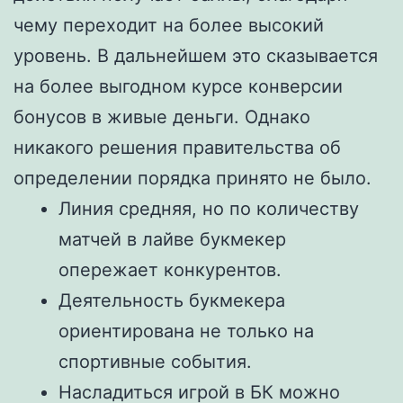
чему переходит на более высокий
уровень. В дальнейшем это сказывается
на более выгодном курсе конверсии
бонусов в живые деньги. Однако
никакого решения правительства об
определении порядка принято не было.
Линия средняя, но по количеству
матчей в лайве букмекер
опережает конкурентов.
Деятельность букмекера
ориентирована не только на
спортивные события.
Насладиться игрой в БК можно