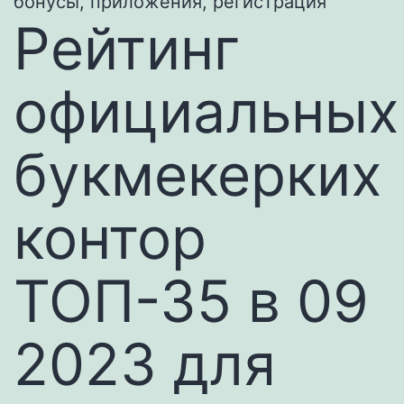
бонусы, приложения, регистрация
Рейтинг
официальных
букмекерких
контор
ТОП-35 в 09
2023 для