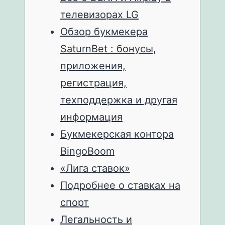
телевизорах LG
Обзор букмекера
SaturnBet : бонусы,
приложения,
регистрация,
техподдержка и другая
информация
Букмекерская контора
BingoBoom
«Лига ставок»
Подробнее о ставках на
спорт
Легальность и