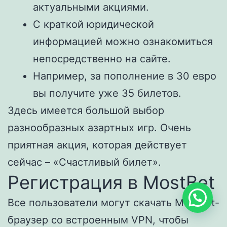
актуальными акциями.
С краткой юридической
информацией можно ознакомиться
непосредственно на сайте.
Например, за пополнение в 30 евро
вы получите уже 35 билетов.
Здесь имеется большой выбор
разнообразных азартных игр. Очень
приятная акция, которая действует
сейчас – «Счастливый билет».
Регистрация в MostBet
Все пользователи могут скачать MostBet-
браузер со встроенным VPN, чтобы