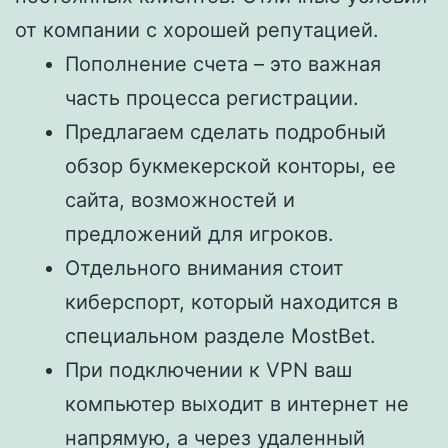
от компании с хорошей репутацией.
Пополнение счета – это важная
часть процесса регистрации.
Предлагаем сделать подробный
обзор букмекерской конторы, ее
сайта, возможностей и
предложений для игроков.
Отдельного внимания стоит
киберспорт, который находится в
специальном разделе MostBet.
При подключении к VPN ваш
компьютер выходит в интернет не
напрямую, а через удаленный