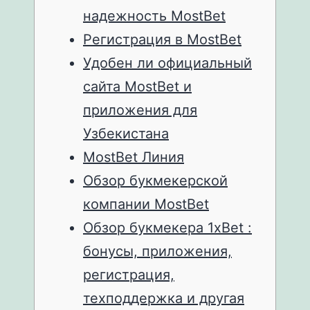
надежность MostBet
Регистрация в MostBet
Удобен ли официальный
сайта MostBet и
приложения для
Узбекистана
MostBet Линия
Обзор букмекерской
компании MostBet
Обзор букмекера 1xBet :
бонусы, приложения,
регистрация,
техподдержка и другая