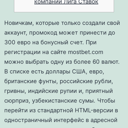
компании Лига Ставок
Новичкам, которые только создали свой
аккаунт, промокод может принести до
300 евро на бонусный счет. При
регистрации на сайте mostbet.com
можно выбрать одну из более 60 валют.
В списке есть доллары США, евро,
британские фунты, российские рубли,
гривны, индийские рупии и, приятный
сюрприз, узбекистанские сумы. Чтобы
перейти из стандартной HTML-версии в
одностраничный интерфейс в адресной