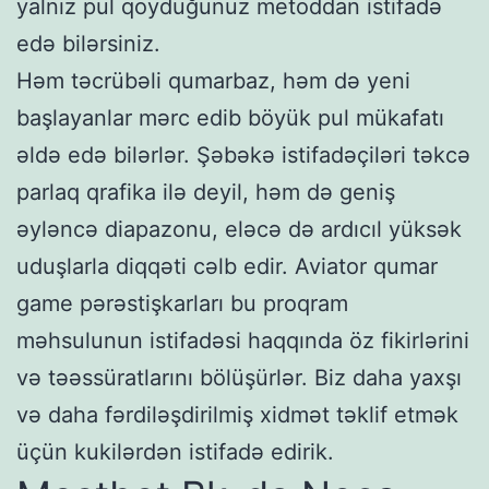
yalnız pul qoyduğunuz metoddan istifadə
edə bilərsiniz.
Həm təcrübəli qumarbaz, həm də yeni
başlayanlar mərc edib böyük pul mükafatı
əldə edə bilərlər. Şəbəkə istifadəçiləri təkcə
parlaq qrafika ilə deyil, həm də geniş
əyləncə diapazonu, eləcə də ardıcıl yüksək
uduşlarla diqqəti cəlb edir. Aviator qumar
game pərəstişkarları bu proqram
məhsulunun istifadəsi haqqında öz fikirlərini
və təəssüratlarını bölüşürlər. Biz daha yaxşı
və daha fərdiləşdirilmiş xidmət təklif etmək
üçün kukilərdən istifadə edirik.