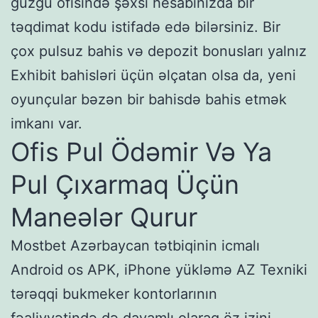
güzgü ofisində şəxsi hesabınızda bir
təqdimat kodu istifadə edə bilərsiniz. Bir
çox pulsuz bahis və depozit bonusları yalnız
Exhibit bahisləri üçün əlçatan olsa da, yeni
oyunçular bəzən bir bahisdə bahis etmək
imkanı var.
Ofis Pul Ödəmir Və Ya
Pul Çıxarmaq Üçün
Maneələr Qurur
Mostbet Azərbaycan tətbiqinin icmalı
Android os APK, iPhone yükləmə AZ Texniki
tərəqqi bukmeker kontorlarının
fəaliyyətində də davamlı olaraq öz izini