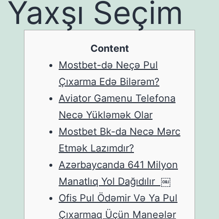
Yaxşı Seçim
Content
Mostbet-də Neçə Pul
Çıxarma Edə Bilərəm?
Aviator Gamenu Telefona
Necə Yükləmək Olar
Mostbet Bk-da Necə Mərc
Etmək Lazımdır?
Azərbaycanda 641 Milyon
Manatlıq Yol Dağıdılır ￼
Ofis Pul Ödəmir Və Ya Pul
Çıxarmaq Üçün Maneələr