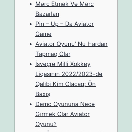
Mərc Etmək Və Mərc
Bazarları
Pin – Up – Da Aviator
Game
Aviator Oyunu’ Nu Hardan
Tapmaq Olar
İsveçrə Milli Xokkey
Liqasının 2022/2023-də
Qalibi Kim Olacaq: Ön
Baxış
Demo Oyununa Necə
Girmək Olar Aviator
Oyunu?