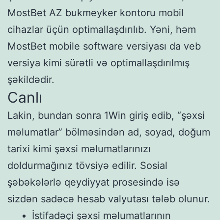
MostBet AZ bukmeyker kontoru mobil
cihazlar üçün optimallaşdırılıb. Yəni, həm
MostBet mobile software versiyası da veb
versiya kimi sürətli və optimallaşdırılmış
şəkildədir.
Саnlı
Lakin, bundan sonra 1Win giriş edib, “şəxsi
məlumatlar” bölməsindən ad, soyad, doğum
tarixi kimi şəxsi məlumatlarınızı
doldurmağınız tövsiyə edilir. Sosial
şəbəkələrlə qeydiyyat prosesində isə
sizdən sadəcə hesab valyutası tələb olunur.
İstifadəçi şəxsi məlumatlarının