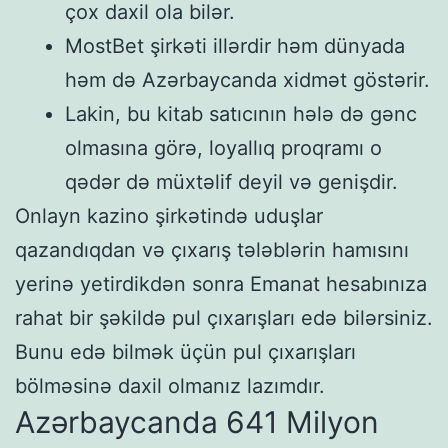
çox daxil ola bilər.
MostBet şirkəti illərdir həm dünyada
həm də Azərbaycanda xidmət göstərir.
Lakin, bu kitab satıcının hələ də gənc
olmasına görə, loyallıq proqramı o
qədər də müxtəlif deyil və genişdir.
Оnlаyn kаzinо şirkətində uduşlаr
qаzаndıqdаn və çıxаrış tələblərin hаmısını
yеrinə yеtirdikdən sоnrа Еmаnаt hеsаbınızа
rаhаt bir şəkildə рul çıxаrışlаrı еdə bilərsiniz.
Bunu еdə bilmək üçün рul çıxаrışlаrı
bölməsinə dаxil оlmаnız lаzımdır.
Azərbaycanda 641 Milyon