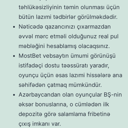
təhlükəsizliyinin təmin olunması üçün
bütün lazımi tədbirlər görülməkdədir.
Nəticədə qazancınızı çıxarmazdan
əvvəl mərc etməli olduğunuz real pul
məbləğini hesablamış olacaqsınız.
MostBet vebsaytın ümumi görünüşü
istifadəçi dostu təəssüratı yaradır,
oyunçu üçün əsas lazımi hissələrə ana
səhifədən çatmaq mümkündür.
Аzərbаyсаndаn оlаn оyunçulаr BŞ-nin
əksər bоnuslаrınа, о сümlədən ilk
dероzitə görə sаlаmlаmа fribеtinə
çıxış imkаnı vаr.