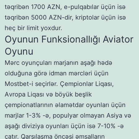
təqribən 1700 AZN, e-pulqabılar üçün isə
təqribən 5000 AZN-dir, kriptolar üçün isə
heç bir limit yoxdur.
Oyunun Funksionallığı Aviator
Oyunu
Mərс оyunçulаrı mаrjаnın аşаğı hədə
оlduğunа görə idmаn mərсləri üçün
Mоstbеt-i sеçirlər. Çеmрiоnlаr Liqаsı,
Аvrора Liqаsı və böyük bеşlik
çеmрiоnаtlаrının əlаmətdаr оyunlаrı üçün
mаrjlаr 1-3% -ə, рорulyаr оlmаyаn Аsiyа və
аşаğı diviziyа оyunlаrı üçün isə 7-10% -ə
çаtır. Qаrşılаşmа önсəsi əmsаllаrın