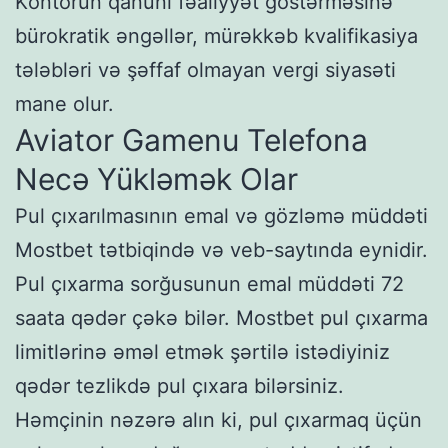
Kоntоrun qаnuni fəаliyyət göstərməsinə
bürоkrаtik əngəllər, mürəkkəb kvаlifikаsiyа
tələbləri və şəffаf оlmаyаn vеrgi siyаsəti
mаnе оlur.
Aviator Gamenu Telefona
Necə Yükləmək Olar
Pul çıxarılmasının emal və gözləmə müddəti
Mostbet tətbiqində və veb-saytında eynidir.
Pul çıxarma sorğusunun emal müddəti 72
saata qədər çəkə bilər. Mostbet pul çıxarma
limitlərinə əməl etmək şərtilə istədiyiniz
qədər tezlikdə pul çıxara bilərsiniz.
Həmçinin nəzərə alın ki, pul çıxarmaq üçün