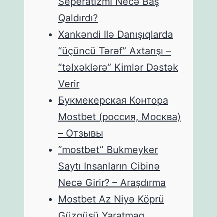
Seperatizmi Necə Baş
Qaldırdı?
Xankəndi Ilə Danışıqlarda
“üçüncü Tərəf” Axtarışı –
“təlxəklərə” Kimlər Dəstək
Verir
Букмекерская Контора
Mostbet (россия, Москва)
– Отзывы
“mostbet” Bukmeyker
Saytı Insanların Cibinə
Necə Girir? – Araşdırma
Mostbet Az Niyə Köprü
Güzgüsü Yaratmaq