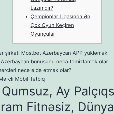
Lazımdır?
Çempionlar Liqasında Ən
Çox Oyun Keçirən
Oyunçular
r şirkəti Mostbet Azərbaycan APP yükləmək
 Azerbaycan bonusunu necə təmizləmək olar
ərcləri necə əldə etmək olar?
ərcli Mobil Tətbiq
 Qumsuz, Ay Palçıqs
ram Fitnəsiz, Dünya