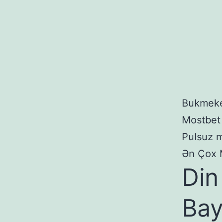
Bukmeke
Mostbet
Pulsuz m
Ən Çox M
Din
Bay