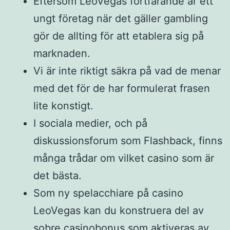
Eftersom LeoVegas fortfarande är ett
ungt företag när det gäller gambling
gör de allting för att etablera sig på
marknaden.
Vi är inte riktigt säkra på vad de menar
med det för de har formulerat frasen
lite konstigt.
I sociala medier, och på
diskussionsforum som Flashback, finns
många trådar om vilket casino som är
det bästa.
Som ny spelacchiare på casino
LeoVegas kan du konstruera del av
sobre casinobonus som aktiveras av