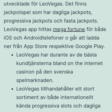
utvecklade för LeoVegas. Det finns
jackpotspel som har dagliga jackpots,
progressiva jackpots och fasta jackpots.
LeoVegas app hittas
mega fortune
för både
iOS och Androidtelefoner o går att ladda
ner från App Store respektive Google Play.
LeoVegas har durante av de bästa
kundtjänsterna bland on the internet
casinon på den svenska
spelmarknaden.
LeoVegas tillhandahåller ett stort
sortiment av både internationellt
kända progressiva slots och dagliga