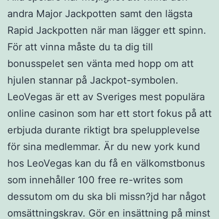
andra Major Jackpotten samt den lägsta
Rapid Jackpotten när man lägger ett spinn.
För att vinna måste du ta dig till
bonusspelet sen vänta med hopp om att
hjulen stannar på Jackpot-symbolen.
LeoVegas är ett av Sveriges mest populära
online casinon som har ett stort fokus på att
erbjuda durante riktigt bra spelupplevelse
för sina medlemmar. Är du new york kund
hos LeoVegas kan du få en välkomstbonus
som innehåller 100 free re-writes som
dessutom om du ska bli missn?jd har något
omsättningskrav. Gör en insättning på minst