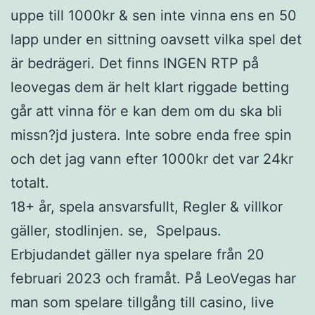
uppe till 1000kr & sen inte vinna ens en 50
lapp under en sittning oavsett vilka spel det
är bedrägeri. Det finns INGEN RTP på
leovegas dem är helt klart riggade betting
går att vinna för e kan dem om du ska bli
missn?jd justera. Inte sobre enda free spin
och det jag vann efter 1000kr det var 24kr
totalt.
18+ år, spela ansvarsfullt, Regler & villkor
gäller, stodlinjen. se, Spelpaus.
Erbjudandet gäller nya spelare från 20
februari 2023 och framåt. På LeoVegas har
man som spelare tillgång till casino, live