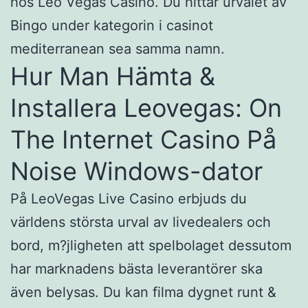
hos Leo Vegas Casino. Du hittar urvalet av
Bingo under kategorin i casinot
mediterranean sea samma namn.
Hur Man Hämta &
Installera Leovegas: On
The Internet Casino På
Noise Windows-dator
På LeoVegas Live Casino erbjuds du
världens största urval av livedealers och
bord, m?jligheten att spelbolaget dessutom
har marknadens bästa leverantörer ska
även belysas. Du kan filma dygnet runt &