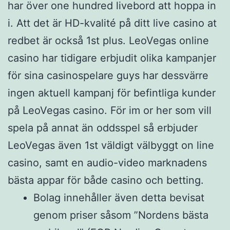
har över one hundred livebord att hoppa in
i. Att det är HD-kvalité på ditt live casino at
redbet är också 1st plus. LeoVegas online
casino har tidigare erbjudit olika kampanjer
för sina casinospelare guys har dessvärre
ingen aktuell kampanj för befintliga kunder
på LeoVegas casino. För im or her som vill
spela på annat än oddsspel så erbjuder
LeoVegas även 1st väldigt välbyggt on line
casino, samt en audio-video marknadens
bästa appar för både casino och betting.
Bolag innehåller även detta bevisat
genom priser såsom ”Nordens bästa