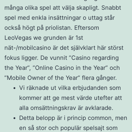
många olika spel att välja skapligt. Snabbt
spel med enkla insättningar o uttag står
också högt på priolistan. Eftersom
LeoVegas we grunden är 1st
nät-/mobilcasino är det självklart här störst
fokus ligger. De vunnit ”Casino regarding
the Year”, ”Online Casino in the Year” och
”Mobile Owner of the Year” flera gånger.
Vi räknade ut vilka erbjudanden som
kommer att ge mest värde utefter att
alla omsättningskrav är avklarade.
Detta belopp är i princip common, men
en så stor och populär spelsajt som