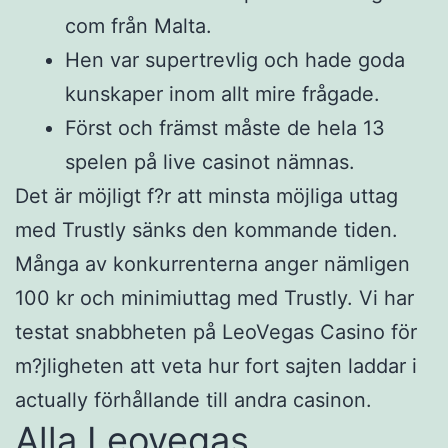
com från Malta.
Hen var supertrevlig och hade goda
kunskaper inom allt mire frågade.
Först och främst måste de hela 13
spelen på live casinot nämnas.
Det är möjligt f?r att minsta möjliga uttag
med Trustly sänks den kommande tiden.
Många av konkurrenterna anger nämligen
100 kr och minimiuttag med Trustly. Vi har
testat snabbheten på LeoVegas Casino för
m?jligheten att veta hur fort sajten laddar i
actually förhållande till andra casinon.
Alla Leovegas