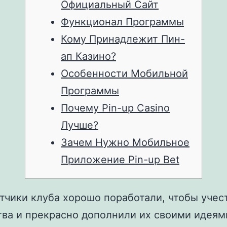
Официальный Сайт
Функционал Программы
Кому Принадлежит Пин-
ап Казино?
Особенности Мобильной
Программы
Почему Pin-up Casino
Лучше?
Зачем Нужно Мобильное
Приложение Pin-up Bet
тчики клуба хорошо поработали, чтобы учес
ва и прекрасно дополнили их своими идеям