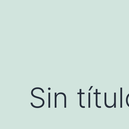
Saltar
al
contenido
Sin títu