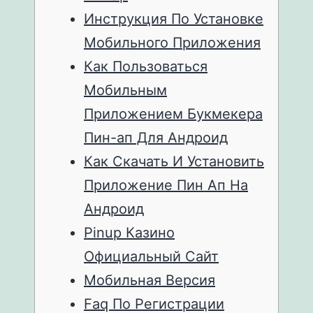
Инструкция По Установке
Мобильного Приложения
Как Пользоваться
Мобильным
Приложением Букмекера
Пин-ап Для Андроид
Как Скачать И Установить
Приложение Пин Ап На
Андроид
Pinup Казино
Официальный Сайт
Мобильная Версия
Faq По Регистрации