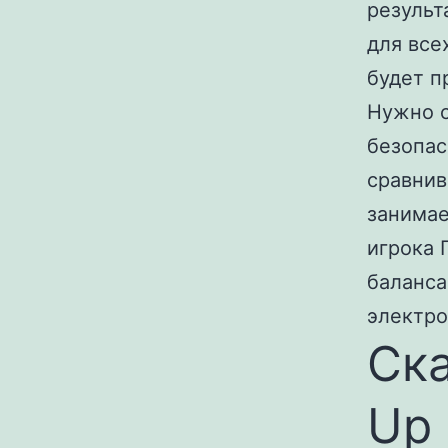
результ
для все
будет п
Нужно с
безопас
сравнив
занимае
игрока 
баланса
электро
Ска
Up