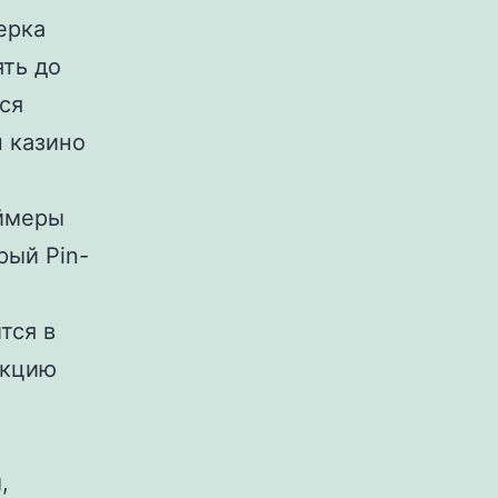
ерка
ть до
ся
 казино
еймеры
рый Pin-
тся в
акцию
,