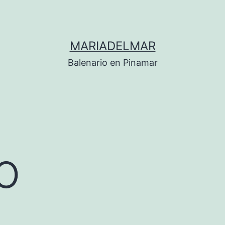
MARIADELMAR
Balenario en Pinamar
lo