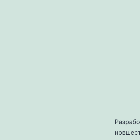
Разрабо
новшест