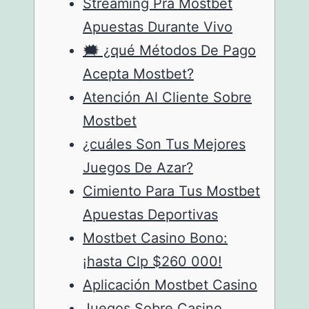
Streaming Pra Mostbet
Apuestas Durante Vivo
🗯️ ¿qué Métodos De Pago
Acepta Mostbet?
Atención Al Cliente Sobre
Mostbet
¿cuáles Son Tus Mejores
Juegos De Azar?
Cimiento Para Tus Mostbet
Apuestas Deportivas
Mostbet Casino Bono:
¡hasta Clp $260 000!
Aplicación Mostbet Casino
Juegos Sobre Casino