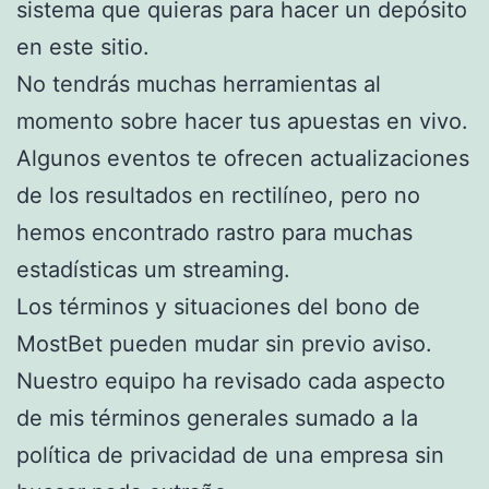
sistema que quieras para hacer un depósito
en este sitio.
No tendrás muchas herramientas al
momento sobre hacer tus apuestas en vivo.
Algunos eventos te ofrecen actualizaciones
de los resultados en rectilíneo, pero no
hemos encontrado rastro para muchas
estadísticas um streaming.
Los términos y situaciones del bono de
MostBet pueden mudar sin previo aviso.
Nuestro equipo ha revisado cada aspecto
de mis términos generales sumado a la
política de privacidad de una empresa sin