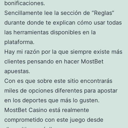
bonificaciones.
Sencillamente lee la sección de “Reglas”
durante donde te explican cómo usar todas
las herramientas disponibles en la
plataforma.
Hay mi razón por la que siempre existe más
clientes pensando en hacer MostBet
apuestas.
Con es que sobre este sitio encontrarás
miles de opciones diferentes para apostar
en los deportes que más lo gusten.
MostBet Casino está realmente
comprometido con este juego desde