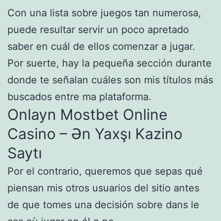
Con una lista sobre juegos tan numerosa,
puede resultar servir un poco apretado
saber en cuál de ellos comenzar a jugar.
Por suerte, hay la pequeña sección durante
donde te señalan cuáles son mis títulos más
buscados entre ma plataforma.
Onlayn Mostbet Online
Casino – Ən Yaxşı Kazino
Saytı
Por el contrario, queremos que sepas qué
piensan mis otros usuarios del sitio antes
de que tomes una decisión sobre dans le