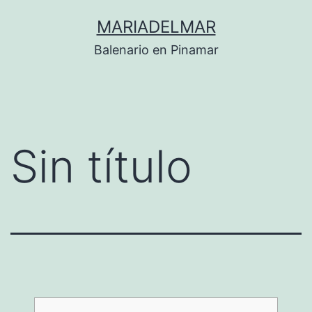
Saltar
MARIADELMAR
al
Balenario en Pinamar
contenido
Sin título