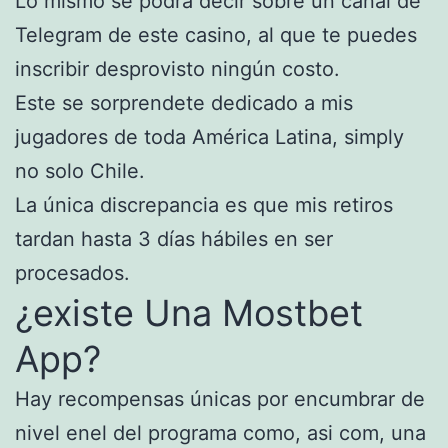
Lo mismo se podra decir sobre un canal de
Telegram de este casino, al que te puedes
inscribir desprovisto ningún costo.
Este se sorprendete dedicado a mis
jugadores de toda América Latina, simply
no solo Chile.
La única discrepancia es que mis retiros
tardan hasta 3 días hábiles en ser
procesados.
¿existe Una Mostbet
App?
Hay recompensas únicas por encumbrar de
nivel enel del programa como, asi com, una