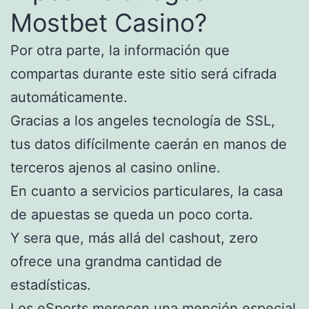
Mostbet Casino?
Por otra parte, la información que
compartas durante este sitio será cifrada
automáticamente.
Gracias a los angeles tecnología de SSL,
tus datos difícilmente caerán en manos de
terceros ajenos al casino online.
En cuanto a servicios particulares, la casa
de apuestas se queda un poco corta.
Y sera que, más allá del cashout, zero
ofrece una grandma cantidad de
estadísticas.
Los eSports merecen una mención especial