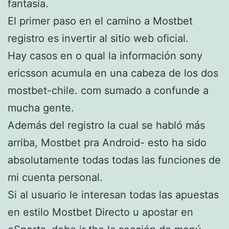
fantasía.
El primer paso en el camino a Mostbet
registro es invertir al sitio web oficial.
Hay casos en o qual la información sony
ericsson acumula en una cabeza de los dos
mostbet-chile. com sumado a confunde a
mucha gente.
Además del registro la cual se habló más
arriba, Mostbet pra Android- esto ha sido
absolutamente todas todas las funciones de
mi cuenta personal.
Si al usuario le interesan todas las apuestas
en estilo Mostbet Directo u apostar en