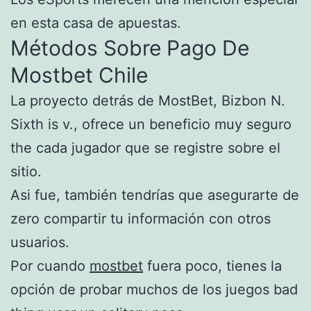
en esta casa de apuestas.
Métodos Sobre Pago De
Mostbet Chile
La proyecto detrás de MostBet, Bizbon N.
Sixth is v., ofrece un beneficio muy seguro
the cada jugador que se registre sobre el
sitio.
Asi fue, también tendrías que asegurarte de
zero compartir tu información con otros
usuarios.
Por cuando
mostbet
fuera poco, tienes la
opción de probar muchos de los juegos bad