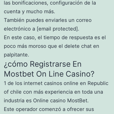
las bonificaciones, configuración de la
cuenta y mucho más.
También puedes enviarles un correo
electrónico a [email protected].
En este caso, el tiempo de respuesta es el
poco más moroso que el delete chat en
palpitante.
¿cómo Registrarse En
Mostbet On Line Casino?
1 de los internet casinos online en Republic
of chile con más experiencia en toda una
industria es Online casino MostBet.
Este operador comenzó a ofrecer sus