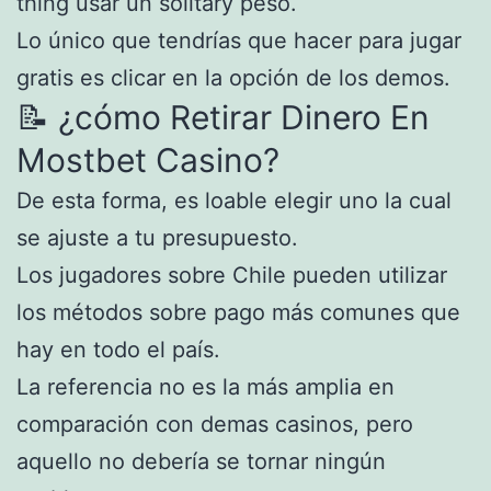
thing usar un solitary peso.
Lo único que tendrías que hacer para jugar
gratis es clicar en la opción de los demos.
📝 ¿cómo Retirar Dinero En
Mostbet Casino?
De esta forma, es loable elegir uno la cual
se ajuste a tu presupuesto.
Los jugadores sobre Chile pueden utilizar
los métodos sobre pago más comunes que
hay en todo el país.
La referencia no es la más amplia en
comparación con demas casinos, pero
aquello no debería se tornar ningún