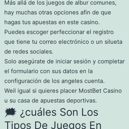
Más allá de los juegos de albur comunes,
hay muchas otras opciones afin de que
hagas tus apuestas en este casino.
Puedes escoger perfeccionar el registro
que tiene tu correo electrónico o un silueta
de redes sociales.
Solo asegúrate de iniciar sesión y completar
el formulario con sus datos en la
configuración de los angeles cuenta.
Weil igual si quieres placer MostBet Casino
u su casa de apuestas deportivas.
🗯️ ¿cuáles Son Los
Tipos De Juegos En