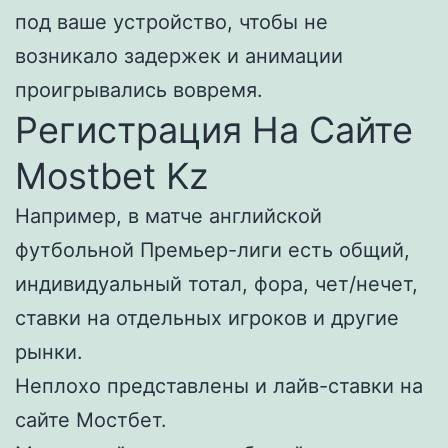
под ваше устройство, чтобы не
возникало задержек и анимации
проигрывались вовремя.
Регистрация На Сайте
Mostbet Kz
Например, в матче английской
футбольной Премьер-лиги есть общий,
индивидуальный тотал, фора, чет/нечет,
ставки на отдельных игроков и другие
рынки.
Неплохо представлены и лайв-ставки на
сайте Мостбет.