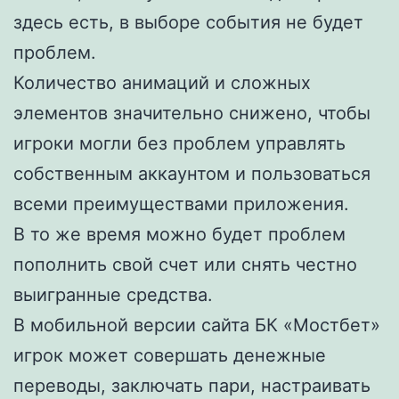
здесь есть, в выборе события не будет
проблем.
Количество анимаций и сложных
элементов значительно снижено, чтобы
игроки могли без проблем управлять
собственным аккаунтом и пользоваться
всеми преимуществами приложения.
В то же время можно будет проблем
пополнить свой счет или снять честно
выигранные средства.
В мобильной версии сайта БК «Мостбет»
игрок может совершать денежные
переводы, заключать пари, настраивать