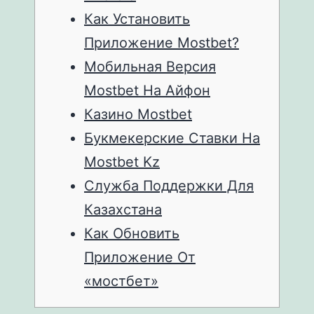
Как Установить
Приложение Mostbet?
Мобильная Версия
Mostbet На Айфон
Казино Mostbet
Букмекерские Ставки На
Mostbet Kz
Служба Поддержки Для
Казахстана
Как Обновить
Приложение От
«мостбет»