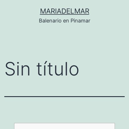
Saltar
MARIADELMAR
al
Balenario en Pinamar
contenido
Sin título