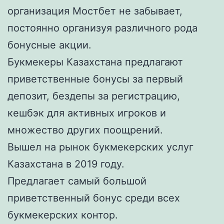
организация Мостбет не забывает,
постоянно организуя различного рода
бонусные акции.
Букмекеры Казахстана предлагают
приветственные бонусы за первый
депозит, бездепы за регистрацию,
кешбэк для активных игроков и
множество других поощрений.
Вышел на рынок букмекерских услуг
Казахстана в 2019 году.
Предлагает самый большой
приветственный бонус среди всех
букмекерских контор.