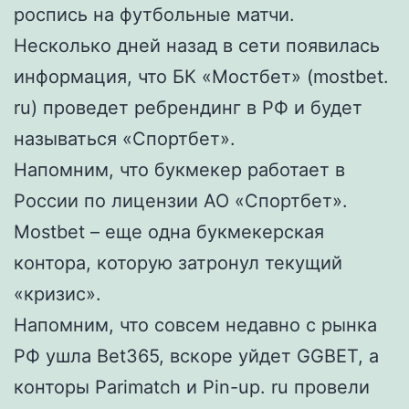
роспись на футбольные матчи.
Несколько дней назад в сети появилась
информация, что БК «Мостбет» (mostbet.
ru) проведет ребрендинг в РФ и будет
называться «Спортбет».
Напомним, что букмекер работает в
России по лицензии АО «Спортбет».
Mostbet – еще одна букмекерская
контора, которую затронул текущий
«кризис».
Напомним, что совсем недавно с рынка
РФ ушла Bet365, вскоре уйдет GGBET, а
конторы Parimatch и Pin-up. ru провели