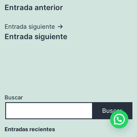
Entrada anterior
de
entradas
Entrada siguiente
Entrada siguiente
Buscar
Buscar
Entradas recientes