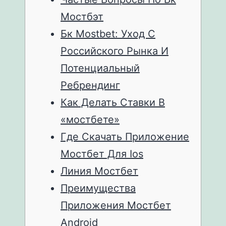
Мостбэт
Бк Mostbet: Уход С
Российского Рынка И
Потенциальный
Ребрендинг
Как Делать Ставки В
«мостбете»
Где Скачать Приложение
Мостбет Для Ios
Линия Мостбет
Преимущества
Приложения Мостбет
Android