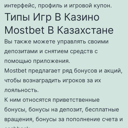
интерфейс, профиль и игровой купон.
Типы Игр В Казино
Mostbet В Казахстане
Вы также можете управлять своими
депозитами и снятием средств с
помощью приложения.
Mostbet предлагает ряд бонусов и акций,
чтобы вознаградить игроков за их
лояльность.
К ним относятся приветственные
бонусы, бонусы на депозит, бесплатные
вращения, бонусы за пополнение счета и