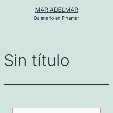
Saltar
MARIADELMAR
al
Balenario en Pinamar
contenido
Sin título