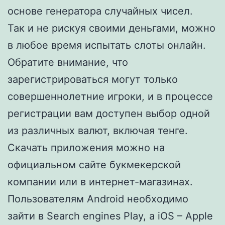
основе генератора случайных чисел.
Так и не рискуя своими деньгами, можно
в любое время испытать слоты онлайн.
Обратите внимание, что
зарегистрироваться могут только
совершеннолетние игроки, и в процессе
регистрации вам доступен выбор одной
из различных валют, включая тенге.
Скачать приложения можно на
официальном сайте букмекерской
компании или в интернет-магазинах.
Пользователям Android необходимо
зайти в Search engines Play, а iOS – Apple