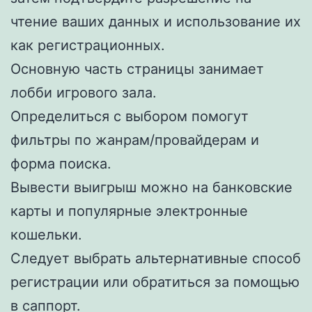
чтение ваших данных и использование их
как регистрационных.
Основную часть страницы занимает
лобби игрового зала.
Определиться с выбором помогут
фильтры по жанрам/провайдерам и
форма поиска.
Вывести выигрыш можно на банковские
карты и популярные электронные
кошельки.
Следует выбрать альтернативные способ
регистрации или обратиться за помощью
в саппорт.